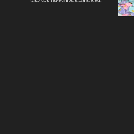
ผลงานร่มพับ สกรีนโลโก้ LBDO