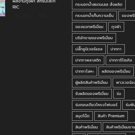
ผลงานสมุดโน้ต สกรีนโลโก้ what’s
your next brilliant move?