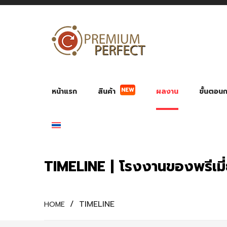
NEW
หน้าแรก
สินค้า
ผลงาน
ขั้นตอนกา
ผลงาน POWER BANK แบตสำรอง
ของพรีเ
สินค้าป้องกัน COVID-19
สายค
อุปกรณ์เสริมกระบอกน้ำ
พัดลมมือถือ พัดลมพก
ของช
ของชำร่วยงานบ
TIMELINE | โรงงานของพรีเมี
/
TIMELINE
HOME