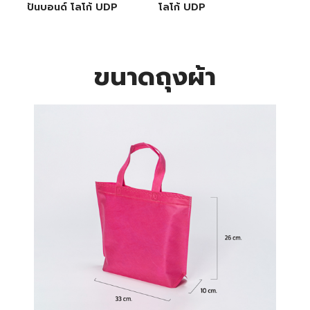
ปันบอนด์ โลโก้ UDP
โลโก้ UDP
ขนาดถุงผ้า