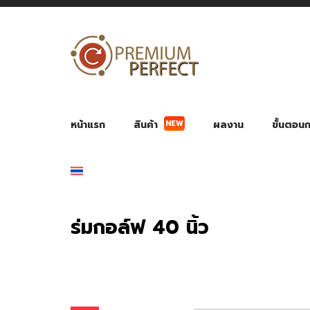
NEW
หน้าแรก
สินค้า
ผลงาน
ขั้นตอนกา
ผลงาน POWER BANK แบตสำรอง
ของพรีเ
สินค้าป้องกัน COVID-19
สายค
อุปกรณ์เสริมกระบอกน้ำ
พัดลมมือถือ พัดลมพก
ของช
ของชำร่วยงานบ
ร่มกอล์ฟ 40 นิ้ว