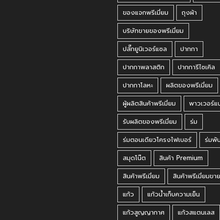
ของแจกพรีเมี่ยม
ถุงผ้า
บริษัทขายของพรีเมี่ยม
ปลั๊กยูนิเวอร์แซล
ปากกา
ปากกาพลาสติก
ปากการีไซเคิล
ปากกาโลหะ
ผลิตของพรีเมี่ยม
ผู้ผลิตสินค้าพรีเมี่ยม
พาวเวอร์แ
รับผลิตของพรีเมี่ยม
ร่ม
ร่มตอนเดียวโครงไฟเบอร์
ร่มพั
สมุดโน๊ต
สินค้า Premium
สินค้าพรีเมี่ยม
สินค้าพรีเมี่ยมขา
แก้ว
แก้วน้ำเก็บความเย็น
แก้วสูญญากาศ
แก้วสแตนเลส