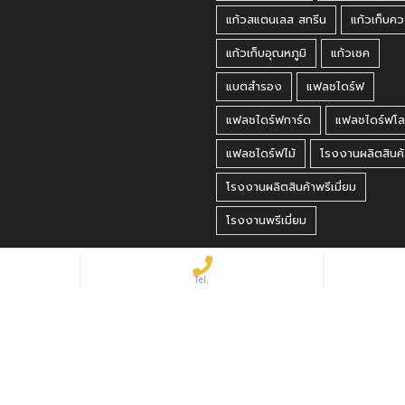
แก้วสแตนเลส สกรีน
แก้วเก็บคว
แก้วเก็บอุณหภูมิ
แก้วเชค
แบตสำรอง
แฟลชไดร์ฟ
แฟลชไดร์ฟการ์ด
แฟลชไดร์ฟโล
แฟลชไดร์ฟไม้
โรงงานผลิตสินค้
โรงงานผลิตสินค้าพรีเมี่ยม
โรงงานพรีเมี่ยม
 Reserved.
matbet, matbet giriş
·
holiganbet, holiganbet giriş
·
cratosroyalbet
·
maxwin
·