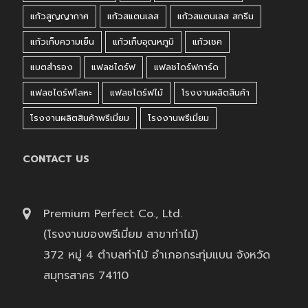
แก้วสูญญากาศ
แก้วสแตนเลส
แก้วสแตนเลส สกรีน
แก้วเก็บความเย็น
แก้วเก็บอุณหภูมิ
แก้วเชค
แบตสำรอง
แฟลชไดร์ฟ
แฟลชไดร์ฟการ์ด
แฟลชไดร์ฟโลหะ
แฟลชไดร์ฟไม้
โรงงานผลิตสินค้า
โรงงานผลิตสินค้าพรีเมี่ยม
โรงงานพรีเมี่ยม
CONTACT US
Premium Perfect Co., Ltd.
(โรงงานของพรีเมี่ยม สาขาท่าไม้)
372 หมู่ 4 ตำบลท่าไม้ อำเภอกระทุ่มแบน จังหวัด
สมุทรสาคร 74110