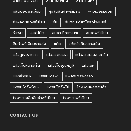
ปากกาพลาสติก
ปากการีไซเคิล
ปากกาโลหะ
ผลิตของพรีเมี่ยม
ผู้ผลิตสินค้าพรีเมี่ยม
พาวเวอร์แบงค์
รับผลิตของพรีเมี่ยม
ร่ม
ร่มตอนเดียวโครงไฟเบอร์
ร่มพับ
สมุดโน๊ต
สินค้า Premium
สินค้าพรีเมี่ยม
สินค้าพรีเมี่ยมขายส่ง
แก้ว
แก้วน้ำเก็บความเย็น
แก้วสูญญากาศ
แก้วสแตนเลส
แก้วสแตนเลส สกรีน
แก้วเก็บความเย็น
แก้วเก็บอุณหภูมิ
แก้วเชค
แบตสำรอง
แฟลชไดร์ฟ
แฟลชไดร์ฟการ์ด
แฟลชไดร์ฟโลหะ
แฟลชไดร์ฟไม้
โรงงานผลิตสินค้า
โรงงานผลิตสินค้าพรีเมี่ยม
โรงงานพรีเมี่ยม
CONTACT US