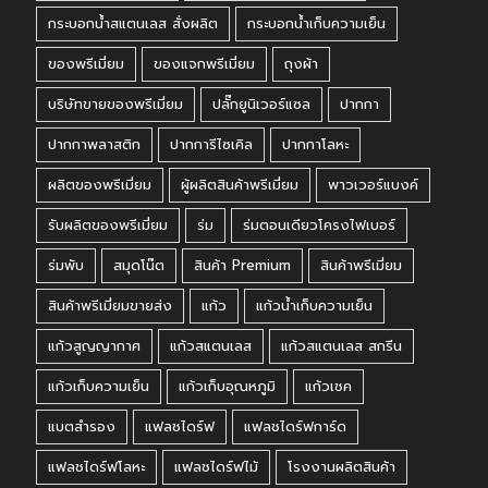
กระบอกน้ำสแตนเลส สั่งผลิต
กระบอกน้ำเก็บความเย็น
ของพรีเมี่ยม
ของแจกพรีเมี่ยม
ถุงผ้า
บริษัทขายของพรีเมี่ยม
ปลั๊กยูนิเวอร์แซล
ปากกา
ปากกาพลาสติก
ปากการีไซเคิล
ปากกาโลหะ
ผลิตของพรีเมี่ยม
ผู้ผลิตสินค้าพรีเมี่ยม
พาวเวอร์แบงค์
รับผลิตของพรีเมี่ยม
ร่ม
ร่มตอนเดียวโครงไฟเบอร์
ร่มพับ
สมุดโน๊ต
สินค้า Premium
สินค้าพรีเมี่ยม
สินค้าพรีเมี่ยมขายส่ง
แก้ว
แก้วน้ำเก็บความเย็น
แก้วสูญญากาศ
แก้วสแตนเลส
แก้วสแตนเลส สกรีน
แก้วเก็บความเย็น
แก้วเก็บอุณหภูมิ
แก้วเชค
แบตสำรอง
แฟลชไดร์ฟ
แฟลชไดร์ฟการ์ด
แฟลชไดร์ฟโลหะ
แฟลชไดร์ฟไม้
โรงงานผลิตสินค้า