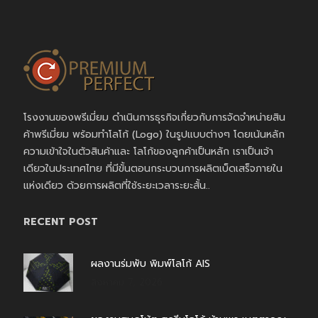
โรงงานของพรีเมี่ยม ดำเนินการธุรกิจเกี่ยวกับการจัดจำหน่ายสิน
ค้าพรีเมี่ยม พร้อมทำโลโก้ (Logo) ในรูปแบบต่างๆ โดยเน้นหลัก
ความเข้าใจในตัวสินค้าและ โลโก้ของลูกค้าเป็นหลัก เราเป็นเจ้า
เดียวในประเทศไทย ที่มีขั้นตอนกระบวนการผลิตเบ็ดเสร็จภายใน
แห่งเดียว ด้วยการผลิตที่ใช้ระยะเวลาระยะสั้น..
RECENT POST
ผลงานร่มพับ พิมพ์โลโก้ AIS
สิงหาคม 7, 2026