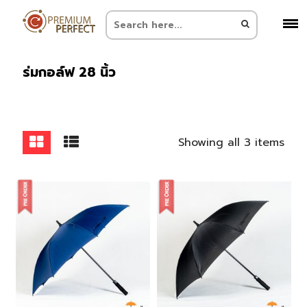
ร่มกอล์ฟ 28 นิ้ว
Showing all 3 items