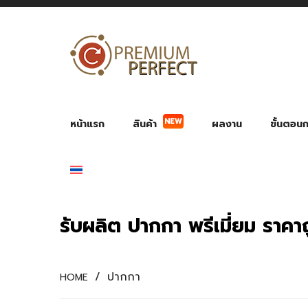
NEW
หน้าแรก
สินค้า
ผลงาน
ขั้นตอนกา
ผลงาน POWER BANK แบตสำรอง
ของพรีเ
สินค้าป้องกัน COVID-19
สายค
อุปกรณ์เสริมกระบอกน้ำ
พัดลมมือถือ พัดลมพก
ของช
ของชำร่วยงานบ
รับผลิต ปากกา พรีเมี่ยม ราคา
/
ปากกา
HOME