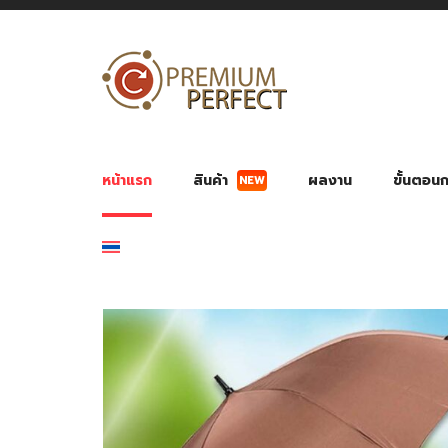
NEW
หน้าแรก
สินค้า
ผลงาน
ขั้นตอนกา
ผลงาน POWER BANK แบตสำรอง
ของพรีเ
สินค้าป้องกัน COVID-19
สายค
อุปกรณ์เสริมกระบอกน้ำ
พัดลมมือถือ พัดลมพก
ของช
ของชำร่วยงานบ