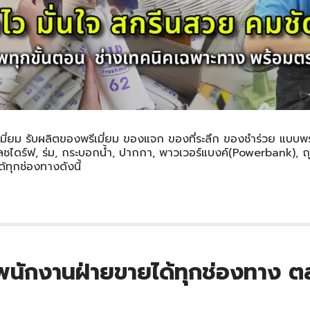
ี่ยม รับผลิตของพรีเมี่ยม ของแจก ของที่ระลึก ของชำร่วย แบบพร้อม
ชไดร์ฟ, ร่ม, กระบอกน้ำ, ปากกา, พาวเวอร์แบงค์(Powerbank), ถุ
ุกช่องทางดังนี้
นักงานฝ่ายขายได้ทุกช่องทาง ต