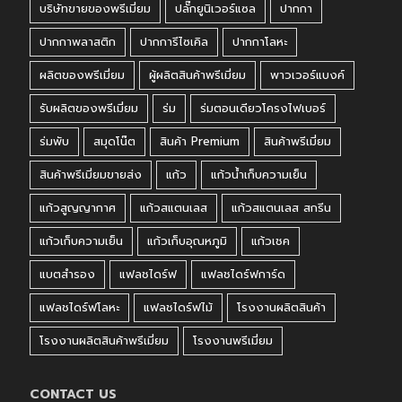
บริษัทขายของพรีเมี่ยม
ปลั๊กยูนิเวอร์แซล
ปากกา
ปากกาพลาสติก
ปากการีไซเคิล
ปากกาโลหะ
ผลิตของพรีเมี่ยม
ผู้ผลิตสินค้าพรีเมี่ยม
พาวเวอร์แบงค์
รับผลิตของพรีเมี่ยม
ร่ม
ร่มตอนเดียวโครงไฟเบอร์
ร่มพับ
สมุดโน๊ต
สินค้า Premium
สินค้าพรีเมี่ยม
สินค้าพรีเมี่ยมขายส่ง
แก้ว
แก้วน้ำเก็บความเย็น
แก้วสูญญากาศ
แก้วสแตนเลส
แก้วสแตนเลส สกรีน
แก้วเก็บความเย็น
แก้วเก็บอุณหภูมิ
แก้วเชค
แบตสำรอง
แฟลชไดร์ฟ
แฟลชไดร์ฟการ์ด
แฟลชไดร์ฟโลหะ
แฟลชไดร์ฟไม้
โรงงานผลิตสินค้า
โรงงานผลิตสินค้าพรีเมี่ยม
โรงงานพรีเมี่ยม
CONTACT US