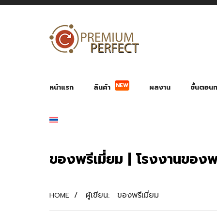
NEW
หน้าแรก
สินค้า
ผลงาน
ขั้นตอนกา
ผลงาน POWER BANK แบตสำรอง
ของพรีเ
สินค้าป้องกัน COVID-19
สายค
อุปกรณ์เสริมกระบอกน้ำ
พัดลมมือถือ พัดลมพก
ของช
ของชำร่วยงานบ
ของพรีเมี่ยม | โรงงานของพร
/
ผู้เขียน:
ของพรีเมี่ยม
HOME