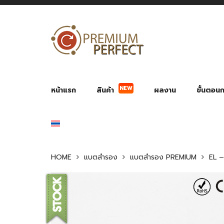
NEW
หน้าแรก
สินค้า
ผลงาน
ขั้นตอนกา
ผลงาน POWER BANK แบตสำรอง
ของพรีเ
สินค้าป้องกัน COVID-19
สายค
อุปกรณ์เสริมกระบอกน้ำ
พัดลมมือถือ พัดลมพก
ของช
ของชำร่วยงานบ
HOME
แบตสำรอง
แบตสำรอง PREMIUM
EL 