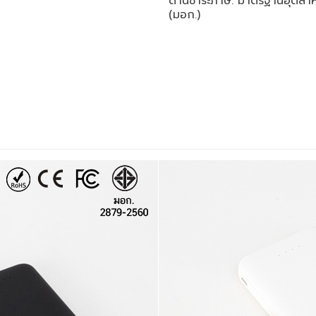
ด้านชำระภาษี: มาตรฐานอุตสา
(มอก.)