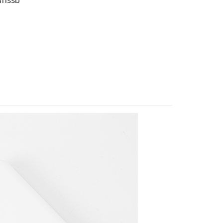
หกรรม