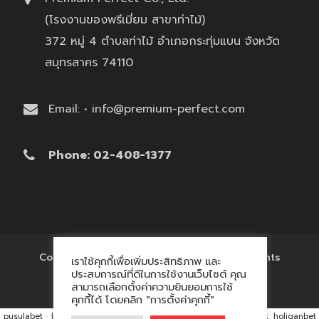
(โรงงานของพรีเมี่ยม สาขาท่าไม้)
372 หมู่ 4 ตำบลท่าไม้ อำเภอกระทุ่มแบน จังหวัด
สมุทรสาคร 74110
Email: • info@premium-perfect.com
Phone: 02-408-1377
Copyright © 2017 'โรงงานของพรีเมี่ยม' All Rights
เราใช้คุกกี้เพื่อเพิ่มประสิทธิภาพ และ
Reserved.
ประสบการณ์ที่ดีในการใช้งานเว็บไซต์ คุณ
สามารถเลือกตั้งค่าความยินยอมการใช้
คุกกี้ได้ โดยคลิก "การตั้งค่าคุกกี้"
pusulabet
·
betyap
·
avrupabet
·
matbet, matbet giriş
·
holiganbet, holiganbet