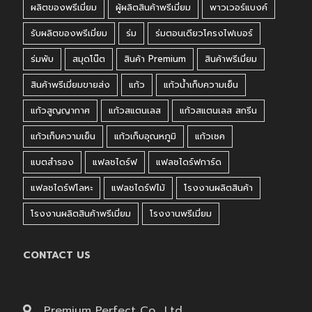
ผลิตของพรีเมี่ยม
ผู้ผลิตสินค้าพรีเมี่ยม
พาวเวอร์แบงค์
รับผลิตของพรีเมี่ยม
ร่ม
ร่มตอนเดียวโครงไฟเบอร์
ร่มพับ
สมุดโน๊ต
สินค้า Premium
สินค้าพรีเมี่ยม
สินค้าพรีเมี่ยมขายส่ง
แก้ว
แก้วน้ำเก็บความเย็น
แก้วสูญญากาศ
แก้วสแตนเลส
แก้วสแตนเลส สกรีน
แก้วเก็บความเย็น
แก้วเก็บอุณหภูมิ
แก้วเชค
แบตสำรอง
แฟลชไดร์ฟ
แฟลชไดร์ฟการ์ด
แฟลชไดร์ฟโลหะ
แฟลชไดร์ฟไม้
โรงงานผลิตสินค้า
โรงงานผลิตสินค้าพรีเมี่ยม
โรงงานพรีเมี่ยม
CONTACT US
Premium Perfect Co., Ltd.