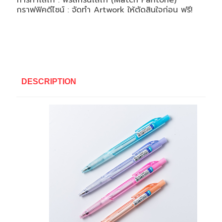
การทำโลโก้ : ฟรีสกรีนโลโก้ (Match Pantone)
กราฟฟิคดีไซน์ : จัดทำ Artwork ให้ตัดสินใจก่อน ฟรี!
DESCRIPTION