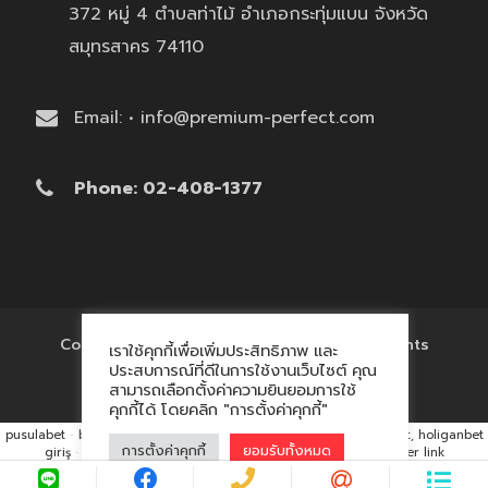
372 หมู่ 4 ตำบลท่าไม้ อำเภอกระทุ่มแบน จังหวัด
สมุทรสาคร 74110
Email: • info@premium-perfect.com
Phone: 02-408-1377
Copyright © 2017 'โรงงานของพรีเมี่ยม' All Rights
เราใช้คุกกี้เพื่อเพิ่มประสิทธิภาพ และ
Reserved.
ประสบการณ์ที่ดีในการใช้งานเว็บไซต์ คุณ
สามารถเลือกตั้งค่าความยินยอมการใช้
คุกกี้ได้ โดยคลิก "การตั้งค่าคุกกี้"
pusulabet
·
betyap
·
avrupabet
·
matbet, matbet giriş
·
holiganbet, holiganbet
การตั้งค่าคุกกี้
ยอมรับทั้งหมด
giriş
·
cratosroyalbet
·
maxwin
·
hacklink market, kalıcı footer link