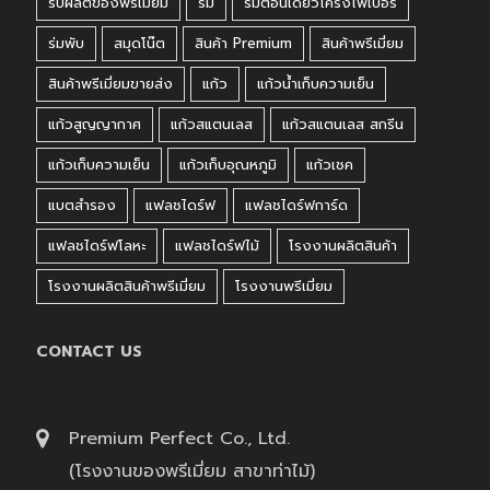
รับผลิตของพรีเมี่ยม
ร่ม
ร่มตอนเดียวโครงไฟเบอร์
ร่มพับ
สมุดโน๊ต
สินค้า Premium
สินค้าพรีเมี่ยม
สินค้าพรีเมี่ยมขายส่ง
แก้ว
แก้วน้ำเก็บความเย็น
แก้วสูญญากาศ
แก้วสแตนเลส
แก้วสแตนเลส สกรีน
แก้วเก็บความเย็น
แก้วเก็บอุณหภูมิ
แก้วเชค
แบตสำรอง
แฟลชไดร์ฟ
แฟลชไดร์ฟการ์ด
แฟลชไดร์ฟโลหะ
แฟลชไดร์ฟไม้
โรงงานผลิตสินค้า
โรงงานผลิตสินค้าพรีเมี่ยม
โรงงานพรีเมี่ยม
CONTACT US
Premium Perfect Co., Ltd.
(โรงงานของพรีเมี่ยม สาขาท่าไม้)