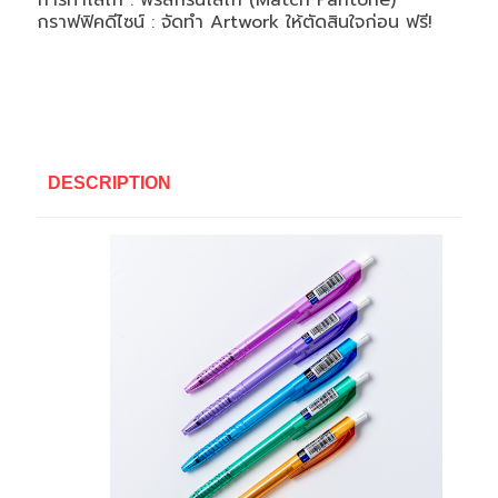
การทำโลโก้ : ฟรีสกรีนโลโก้ (Match Pantone)
กราฟฟิคดีไซน์ : จัดทำ Artwork ให้ตัดสินใจก่อน ฟรี!
DESCRIPTION