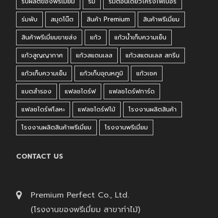
รับผลิตของพรีเมี่ยม
ร่ม
ร่มตอนเดียวโครงไฟเบอร์
ร่มพับ
สมุดโน๊ต
สินค้า Premium
สินค้าพรีเมี่ยม
สินค้าพรีเมี่ยมขายส่ง
แก้ว
แก้วน้ำเก็บความเย็น
แก้วสูญญากาศ
แก้วสแตนเลส
แก้วสแตนเลส สกรีน
แก้วเก็บความเย็น
แก้วเก็บอุณหภูมิ
แก้วเชค
แบตสำรอง
แฟลชไดร์ฟ
แฟลชไดร์ฟการ์ด
แฟลชไดร์ฟโลหะ
แฟลชไดร์ฟไม้
โรงงานผลิตสินค้า
โรงงานผลิตสินค้าพรีเมี่ยม
โรงงานพรีเมี่ยม
CONTACT US
Premium Perfect Co., Ltd.
(โรงงานของพรีเมี่ยม สาขาท่าไม้)