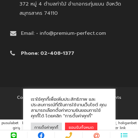
372 หมู่ 4 ตำบลท่าไม้ อำเภอกระทุ่มแบน จังหวัด
สมุทรสาคร 74110
Email: • info@premium-perfect.com
Phone: 02-408-1377
Copyright © 2017 'โรงงานของพรีเมี่ยม' All Rights
เราใช้คุกกี้เพื่อเพิ่มประสิทธิภาพ และ
Reserved.
ประสบการณ์ที่ดีในการใช้งานเว็บไซต์ คุณ
สามารถเลือกตั้งค่าความยินยอมการใช้
คุกกี้ได้ โดยคลิก "การตั้งค่าคุกกี้"
pusulabet
·
betyap
·
avrupabet
·
matbet, matbet giriş
·
holiganbet, holiganbet
การตั้งค่าคุกกี้
ยอมรับทั้งหมด
giriş
·
cratosroyalbet
·
maxwin
·
hacklink market, kalıcı footer link