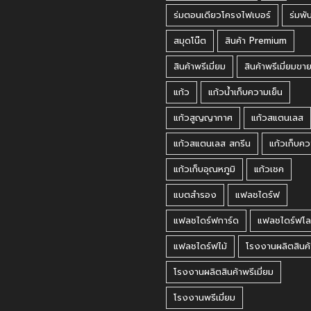
ร่มตอนเดียวโครงไฟเบอร์
ร่มพั
สมุดโน๊ต
สินค้า Premium
สินค้าพรีเมี่ยม
สินค้าพรีเมี่ยมขา
แก้ว
แก้วน้ำเก็บความเย็น
แก้วสูญญากาศ
แก้วสแตนเลส
แก้วสแตนเลส สกรีน
แก้วเก็บคว
แก้วเก็บอุณหภูมิ
แก้วเชค
แบตสำรอง
แฟลชไดร์ฟ
แฟลชไดร์ฟการ์ด
แฟลชไดร์ฟโล
แฟลชไดร์ฟไม้
โรงงานผลิตสินค้
โรงงานผลิตสินค้าพรีเมี่ยม
โรงงานพรีเมี่ยม