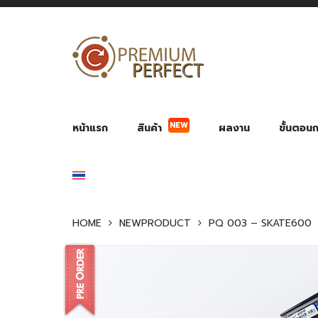
NEW
หน้าแรก
สินค้า
ผลงาน
ขั้นตอนกา
ผลงาน POWER BANK แบตสำรอง
ของพรีเ
สินค้าป้องกัน COVID-19
สายค
อุปกรณ์เสริมกระบอกน้ำ
พัดลมมือถือ พัดลมพก
ของช
ของชำร่วยงานบ
HOME
NEWPRODUCT
PQ 003 – SKATE600