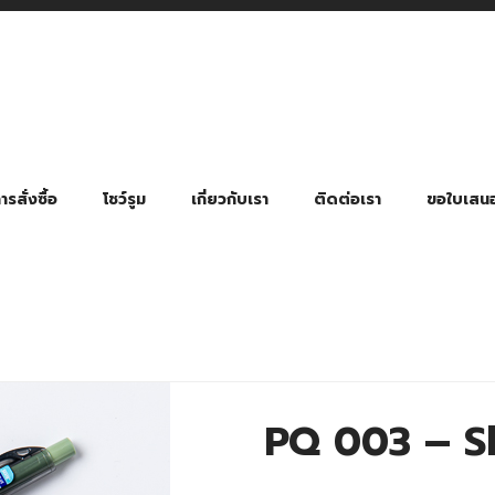
รสั่งซื้อ
โชว์รูม
เกี่ยวกับเรา
ติดต่อเรา
ขอใบเสน
มี่ยมตามหมวดหมู่ธุรกิจ
ล้อง สายคล้องแมส สายคล้องคอ
พา
ําร่วย งานฌาปนกิจ งานศพ
ุญ งานบวช
ของพรีเมี่ยมธุรกิจกีฬาและสุขภาพ
ของพรีเมี่ยมหมวดหมู่แคมป์ปิ้ง
ของพรีเมี่ยมสำหรับโรงแรม รีสอร์ท
ของที่ระลึก ของพรีเมี่ยมโรงเรียน การศึกษา
ของพรีเมี่ยมสำหรับกลุ่มธุรกิจขนาดเล็ก (SME)
ของที่ระลึกงานเกษียณอายุ
ของพรีเมี่ยมวัด ของที่ระลึกถวายพระสงฆ์
ของสมนาคุณ ของที่ระลึก ของชำร่วย
ขวดแบ่ง ขวดพกพา ขวดสเปรย์
สินค้าป้องกัน COVID-19 อื่น ๆ
ร่มพับ 2 ตอน Manual
ร่มพับ 2 ตอน Auto
ร่มพับ 3 ตอน Manual
ร่มพับ 3 ตอน Auto
ร่มตอนเดียว 24″ โครงเห
ร่มตอนเดียว 24″ โครงไฟเบอร์
ร่มตอนเดียว 24″ โครงไม้
ร่มกอล์ฟ 28″ โครงไฟเบอร์
ร่มกอล์ฟ 30″ โครงไฟเบอร์
ร่มกลอ์ฟ 30″ โครงเหล็ก
ร่มกอล์ฟ 30″ 2 ชั้น
PQ 003 – S