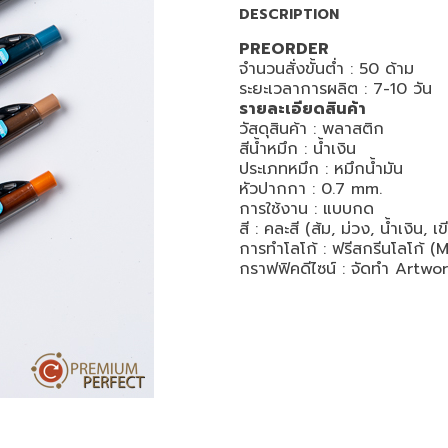
DESCRIPTION
PREORDER
จำนวนสั่งขั้นต่ำ : 50 ด้าม
ระยะเวลาการผลิต : 7-10 วัน
รายละเอียดสินค้า
วัสดุสินค้า : พลาสติก
สีน้ำหมึก : น้ำเงิน
ประเภทหมึก : หมึกน้ำมัน
หัวปากกา : 0.7 mm.
การใช้งาน : แบบกด
สี : คละสี (ส้ม, ม่วง, น้ำเงิน, เ
การทำโลโก้ : ฟรีสกรีนโลโก้ 
กราฟฟิคดีไซน์ : จัดทำ Artwork