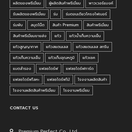
ผลิตของพรีเมี่ยม
ผู้ผลิตสินค้าพรีเมี่ยม
พาวเวอร์แบงค์
รับผลิตของพรีเมี่ยม
ร่ม
ร่มตอนเดียวโครงไฟเบอร์
ร่มพับ
สมุดโน๊ต
สินค้า Premium
สินค้าพรีเมี่ยม
สินค้าพรีเมี่ยมขายส่ง
แก้ว
แก้วน้ำเก็บความเย็น
แก้วสูญญากาศ
แก้วสแตนเลส
แก้วสแตนเลส สกรีน
แก้วเก็บความเย็น
แก้วเก็บอุณหภูมิ
แก้วเชค
แบตสำรอง
แฟลชไดร์ฟ
แฟลชไดร์ฟการ์ด
แฟลชไดร์ฟโลหะ
แฟลชไดร์ฟไม้
โรงงานผลิตสินค้า
โรงงานผลิตสินค้าพรีเมี่ยม
โรงงานพรีเมี่ยม
CONTACT US
Premium Perfect Co., Ltd.