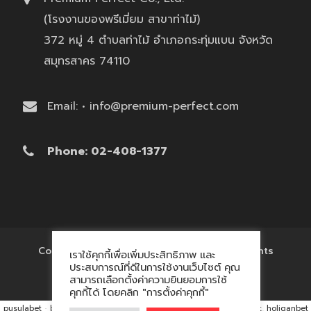
(โรงงานของพรีเมี่ยม สาขาท่าไม้)
372 หมู่ 4 ตำบลท่าไม้ อำเภอกระทุ่มแบน จังหวัด
สมุทรสาคร 74110
Email: • info@premium-perfect.com
Phone: 02-408-1377
Copyright © 2017 'โรงงานของพรีเมี่ยม' All Rights
เราใช้คุกกี้เพื่อเพิ่มประสิทธิภาพ และ
Reserved.
ประสบการณ์ที่ดีในการใช้งานเว็บไซต์ คุณ
สามารถเลือกตั้งค่าความยินยอมการใช้
คุกกี้ได้ โดยคลิก "การตั้งค่าคุกกี้"
pusulabet
·
betyap
·
avrupabet
·
matbet, matbet giriş
·
holiganbet, holiganbet