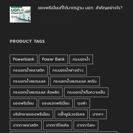
ของพรีเมี่ยมที่ได้มาตรฐาน มอก. สำคัญอย่างไร?
กรกฎาคม 30, 2026
PRODUCT TAGS
Powerbank
Power Bank
กระบอกน้ำ
กระบอกน้ำพลาสติก
กระบอกน้ำฟางข้าว
กระบอกน้ำสแตนเลส
กระบอกน้ำสแตนเลส สกรีน
กระบอกน้ำสแตนเลส สั่งผลิต
กระบอกน้ำเก็บความเย็น
ของพรีเมี่ยม
ของแจกพรีเมี่ยม
ถุงผ้า
บริษัทขายของพรีเมี่ยม
ปลั๊กยูนิเวอร์แซล
ปากกา
ปากกาพลาสติก
ปากการีไซเคิล
ปากกาโลหะ