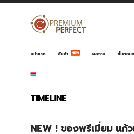
NEW
หน้าแรก
สินค้า
ผลงาน
ขั้นตอนกา
ผลงาน POWER BANK แบตสำรอง
ของพรีเ
สินค้าป้องกัน COVID-19
สายค
อุปกรณ์เสริมกระบอกน้ำ
พัดลมมือถือ พัดลมพก
ของช
ของชำร่วยงานบ
TIMELINE
NEW ! ของพรีเมี่ยม แก้ว