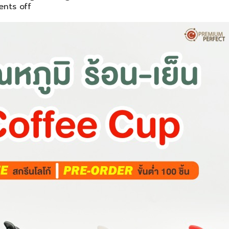
nts off