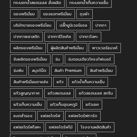
กระบอกน้ำสแตนเลส สั่งผลิต
กระบอกน้ำเก็บความเย็น
ของพรีเมี่ยม
ของแจกพรีเมี่ยม
ถุงผ้า
บริษัทขายของพรีเมี่ยม
ปลั๊กยูนิเวอร์แซล
ปากกา
ปากกาพลาสติก
ปากการีไซเคิล
ปากกาโลหะ
ผลิตของพรีเมี่ยม
ผู้ผลิตสินค้าพรีเมี่ยม
พาวเวอร์แบงค์
รับผลิตของพรีเมี่ยม
ร่ม
ร่มตอนเดียวโครงไฟเบอร์
ร่มพับ
สมุดโน๊ต
สินค้า Premium
สินค้าพรีเมี่ยม
สินค้าพรีเมี่ยมขายส่ง
แก้ว
แก้วน้ำเก็บความเย็น
แก้วสูญญากาศ
แก้วสแตนเลส
แก้วสแตนเลส สกรีน
แก้วเก็บความเย็น
แก้วเก็บอุณหภูมิ
แก้วเชค
แบตสำรอง
แฟลชไดร์ฟ
แฟลชไดร์ฟการ์ด
แฟลชไดร์ฟโลหะ
แฟลชไดร์ฟไม้
โรงงานผลิตสินค้า