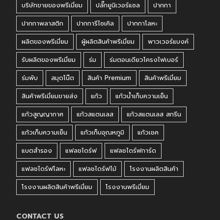
บริษัทขายของพรีเมี่ยม
ปลั๊กยูนิเวอร์แซล
ปากกา
ปากกาพลาสติก
ปากการีไซเคิล
ปากกาโลหะ
ผลิตของพรีเมี่ยม
ผู้ผลิตสินค้าพรีเมี่ยม
พาวเวอร์แบงค์
รับผลิตของพรีเมี่ยม
ร่ม
ร่มตอนเดียวโครงไฟเบอร์
ร่มพับ
สมุดโน๊ต
สินค้า Premium
สินค้าพรีเมี่ยม
สินค้าพรีเมี่ยมขายส่ง
แก้ว
แก้วน้ำเก็บความเย็น
แก้วสูญญากาศ
แก้วสแตนเลส
แก้วสแตนเลส สกรีน
แก้วเก็บความเย็น
แก้วเก็บอุณหภูมิ
แก้วเชค
แบตสำรอง
แฟลชไดร์ฟ
แฟลชไดร์ฟการ์ด
แฟลชไดร์ฟโลหะ
แฟลชไดร์ฟไม้
โรงงานผลิตสินค้า
โรงงานผลิตสินค้าพรีเมี่ยม
โรงงานพรีเมี่ยม
CONTACT US