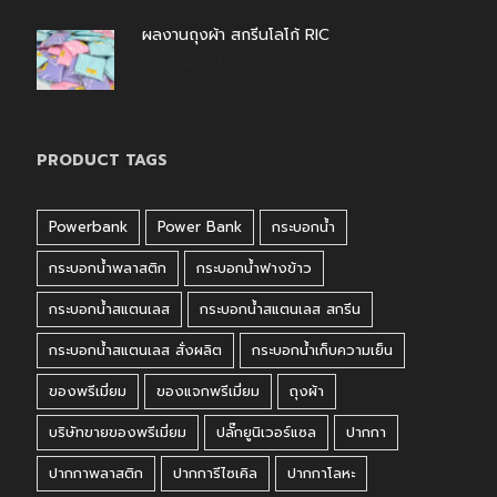
ผลงานถุงผ้า สกรีนโลโก้ RIC
กรกฎาคม 31, 2026
PRODUCT TAGS
Powerbank
Power Bank
กระบอกน้ำ
กระบอกน้ำพลาสติก
กระบอกน้ำฟางข้าว
กระบอกน้ำสแตนเลส
กระบอกน้ำสแตนเลส สกรีน
กระบอกน้ำสแตนเลส สั่งผลิต
กระบอกน้ำเก็บความเย็น
ของพรีเมี่ยม
ของแจกพรีเมี่ยม
ถุงผ้า
บริษัทขายของพรีเมี่ยม
ปลั๊กยูนิเวอร์แซล
ปากกา
ปากกาพลาสติก
ปากการีไซเคิล
ปากกาโลหะ