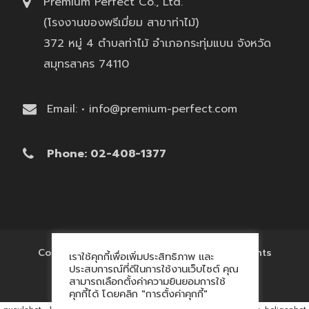
Premium Perfect Co., Ltd.
(โรงงานของพรีเมี่ยม สาขาท่าไม้)
372 หมู่ 4 ตำบลท่าไม้ อำเภอกระทุ่มแบน จังหวัด
สมุทรสาคร 74110
Email: • info@premium-perfect.com
Phone: 02-408-1377
Copyright © 2017 'โรงงานของพรีเมี่ยม' All Rights
เราใช้คุกกี้เพื่อเพิ่มประสิทธิภาพ และ
Reserved.
ประสบการณ์ที่ดีในการใช้งานเว็บไซต์ คุณ
สามารถเลือกตั้งค่าความยินยอมการใช้
คุกกี้ได้ โดยคลิก "การตั้งค่าคุกกี้"