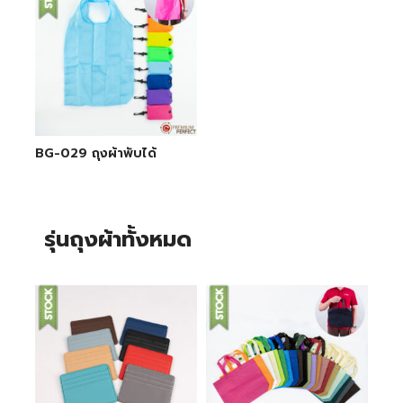
BG-029 ถุงผ้าพับได้
รุ่นถุงผ้าทั้งหมด