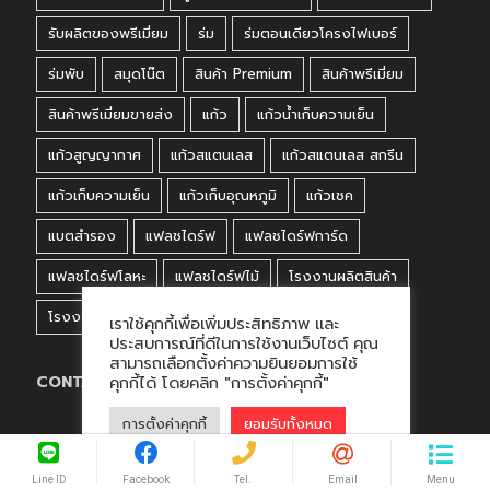
รับผลิตของพรีเมี่ยม
ร่ม
ร่มตอนเดียวโครงไฟเบอร์
ร่มพับ
สมุดโน๊ต
สินค้า Premium
สินค้าพรีเมี่ยม
สินค้าพรีเมี่ยมขายส่ง
แก้ว
แก้วน้ำเก็บความเย็น
แก้วสูญญากาศ
แก้วสแตนเลส
แก้วสแตนเลส สกรีน
แก้วเก็บความเย็น
แก้วเก็บอุณหภูมิ
แก้วเชค
แบตสำรอง
แฟลชไดร์ฟ
แฟลชไดร์ฟการ์ด
แฟลชไดร์ฟโลหะ
แฟลชไดร์ฟไม้
โรงงานผลิตสินค้า
โรงงานผลิตสินค้าพรีเมี่ยม
โรงงานพรีเมี่ยม
เราใช้คุกกี้เพื่อเพิ่มประสิทธิภาพ และ
ประสบการณ์ที่ดีในการใช้งานเว็บไซต์ คุณ
สามารถเลือกตั้งค่าความยินยอมการใช้
CONTACT US
คุกกี้ได้ โดยคลิก "การตั้งค่าคุกกี้"
การตั้งค่าคุกกี้
ยอมรับทั้งหมด
Premium Perfect Co., Ltd.