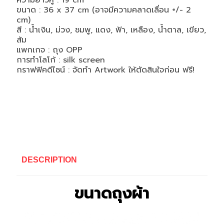
ความยาวหู :
19 cm
ขนาด :
36 x 37 cm (อาจมีความคลาดเลื่อน +/- 2
cm)
สี :
น้ำเงิน, ม่วง, ชมพู, แดง, ฟ้า, เหลือง, น้ำตาล, เขียว,
ส้ม
แพกเกจ : ถุง
OPP
การทำโลโก้ : silk screen
กราฟฟิคดีไซน์ : จัดทำ
Artwork
ให้ตัดสินใจก่อน ฟรี!
DESCRIPTION
ขนาดถุงผ้า