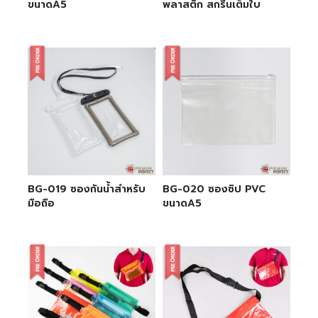
ขนาดA5
พลาสติก สกรีนเต็มใบ
BG-019 ซองกันน้ำสำหรับ
BG-020 ซองซิป PVC
มือถือ
ขนาดA5