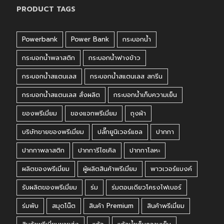
PRODUCT TAGS
Powerbank
Power Bank
กระบอกน้ำ
กระบอกน้ำพลาสติก
กระบอกน้ำฟางข้าว
กระบอกน้ำสแตนเลส
กระบอกน้ำสแตนเลส สกรีน
กระบอกน้ำสแตนเลส สั่งผลิต
กระบอกน้ำเก็บความเย็น
ของพรีเมี่ยม
ของแจกพรีเมี่ยม
ถุงผ้า
บริษัทขายของพรีเมี่ยม
ปลั๊กยูนิเวอร์แซล
ปากกา
ปากกาพลาสติก
ปากการีไซเคิล
ปากกาโลหะ
ผลิตของพรีเมี่ยม
ผู้ผลิตสินค้าพรีเมี่ยม
พาวเวอร์แบงค์
รับผลิตของพรีเมี่ยม
ร่ม
ร่มตอนเดียวโครงไฟเบอร์
ร่มพับ
สมุดโน๊ต
สินค้า Premium
สินค้าพรีเมี่ยม