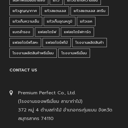
สินค้าพรีเมี่ยมขายส่ง
แก้ว
แก้วน้ำเก็บความเย็น
แก้วสูญญากาศ
แก้วสแตนเลส
แก้วสแตนเลส สกรีน
แก้วเก็บความเย็น
แก้วเก็บอุณหภูมิ
แก้วเชค
แบตสำรอง
แฟลชไดร์ฟ
แฟลชไดร์ฟการ์ด
แฟลชไดร์ฟโลหะ
แฟลชไดร์ฟไม้
โรงงานผลิตสินค้า
โรงงานผลิตสินค้าพรีเมี่ยม
โรงงานพรีเมี่ยม
CONTACT US
Premium Perfect Co., Ltd.
(โรงงานของพรีเมี่ยม สาขาท่าไม้)
372 หมู่ 4 ตำบลท่าไม้ อำเภอกระทุ่มแบน จังหวัด
สมุทรสาคร 74110