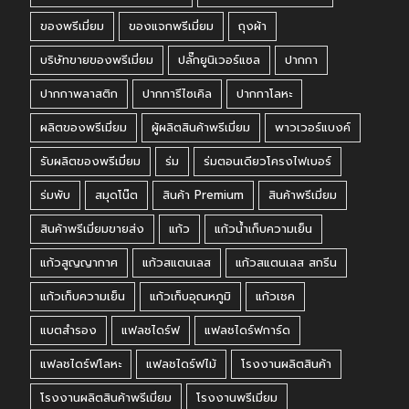
ของพรีเมี่ยม
ของแจกพรีเมี่ยม
ถุงผ้า
บริษัทขายของพรีเมี่ยม
ปลั๊กยูนิเวอร์แซล
ปากกา
ปากกาพลาสติก
ปากการีไซเคิล
ปากกาโลหะ
ผลิตของพรีเมี่ยม
ผู้ผลิตสินค้าพรีเมี่ยม
พาวเวอร์แบงค์
รับผลิตของพรีเมี่ยม
ร่ม
ร่มตอนเดียวโครงไฟเบอร์
ร่มพับ
สมุดโน๊ต
สินค้า Premium
สินค้าพรีเมี่ยม
สินค้าพรีเมี่ยมขายส่ง
แก้ว
แก้วน้ำเก็บความเย็น
แก้วสูญญากาศ
แก้วสแตนเลส
แก้วสแตนเลส สกรีน
แก้วเก็บความเย็น
แก้วเก็บอุณหภูมิ
แก้วเชค
แบตสำรอง
แฟลชไดร์ฟ
แฟลชไดร์ฟการ์ด
แฟลชไดร์ฟโลหะ
แฟลชไดร์ฟไม้
โรงงานผลิตสินค้า
โรงงานผลิตสินค้าพรีเมี่ยม
โรงงานพรีเมี่ยม