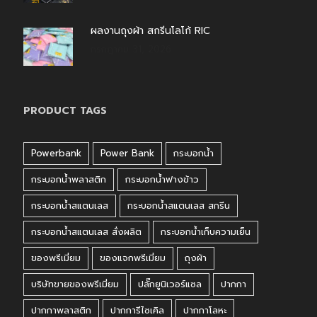
ผลงานถุงผ้า สกรีนโลโก้ RIC
กรกฎาคม 31, 2026
PRODUCT TAGS
Powerbank
Power Bank
กระบอกน้ำ
กระบอกน้ำพลาสติก
กระบอกน้ำฟางข้าว
กระบอกน้ำสแตนเลส
กระบอกน้ำสแตนเลส สกรีน
กระบอกน้ำสแตนเลส สั่งผลิต
กระบอกน้ำเก็บความเย็น
ของพรีเมี่ยม
ของแจกพรีเมี่ยม
ถุงผ้า
บริษัทขายของพรีเมี่ยม
ปลั๊กยูนิเวอร์แซล
ปากกา
ปากกาพลาสติก
ปากการีไซเคิล
ปากกาโลหะ