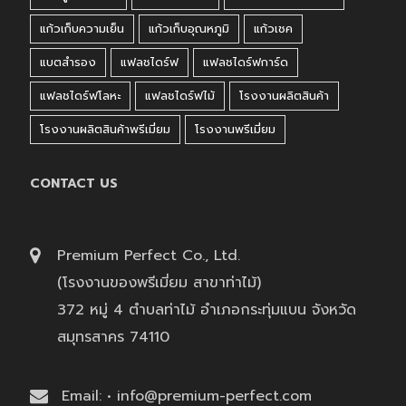
แก้วเก็บความเย็น
แก้วเก็บอุณหภูมิ
แก้วเชค
แบตสำรอง
แฟลชไดร์ฟ
แฟลชไดร์ฟการ์ด
แฟลชไดร์ฟโลหะ
แฟลชไดร์ฟไม้
โรงงานผลิตสินค้า
โรงงานผลิตสินค้าพรีเมี่ยม
โรงงานพรีเมี่ยม
CONTACT US
Premium Perfect Co., Ltd.
(โรงงานของพรีเมี่ยม สาขาท่าไม้)
372 หมู่ 4 ตำบลท่าไม้ อำเภอกระทุ่มแบน จังหวัด
สมุทรสาคร 74110
Email: • info@premium-perfect.com