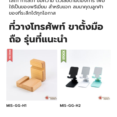
โลโก้ ทำโลโก้ ข้อความ ตัวเลขตามต้องการ เพื่อ
ใช้เป็นของพรีเมี่ยม สำหรับแจก สมนาคุณลูกค้า
ของที่ระลึกได้ทุกโอกาส
ที่วางโทรศัพท์ ขาตั้งมือ
ถือ รุ่นที่แนะนำ
MIS-GG-H1
MIS-GG-H2