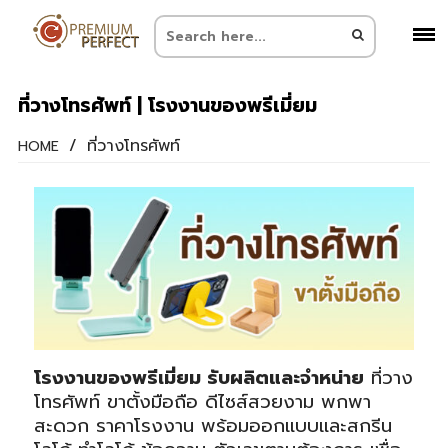
ที่วางโทรศัพท์ | โรงงานของพรีเมี่ยม
/
ที่วางโทรศัพท์
HOME
โรงงานของพรีเมี่ยม รับผลิตและจำหน่าย
ที่วาง
โทรศัพท์
ขาตั้งมือถือ ดีไซส์สวยงาม พกพา
สะดวก ราคาโรงงาน พร้อมออกแบบและสกรีน