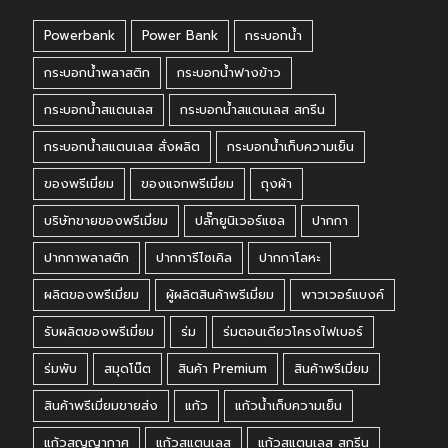
Powerbank
Power Bank
กระบอกน้ำ
กระบอกน้ำพลาสติก
กระบอกน้ำฟางข้าว
กระบอกน้ำสแตนเลส
กระบอกน้ำสแตนเลส สกรีน
กระบอกน้ำสแตนเลส สั่งผลิต
กระบอกน้ำเก็บความเย็น
ของพรีเมี่ยม
ของแจกพรีเมี่ยม
ถุงผ้า
บริษัทขายของพรีเมี่ยม
ปลั๊กยูนิเวอร์แซล
ปากกา
ปากกาพลาสติก
ปากการีไซเคิล
ปากกาโลหะ
ผลิตของพรีเมี่ยม
ผู้ผลิตสินค้าพรีเมี่ยม
พาวเวอร์แบงค์
รับผลิตของพรีเมี่ยม
ร่ม
ร่มตอนเดียวโครงไฟเบอร์
ร่มพับ
สมุดโน๊ต
สินค้า Premium
สินค้าพรีเมี่ยม
สินค้าพรีเมี่ยมขายส่ง
แก้ว
แก้วน้ำเก็บความเย็น
แก้วสูญญากาศ
แก้วสแตนเลส
แก้วสแตนเลส สกรีน