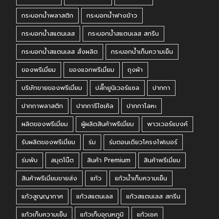
กระบอกน้ำพลาสติก
กระบอกน้ำฟางข้าว
กระบอกน้ำสแตนเลส
กระบอกน้ำสแตนเลส สกรีน
กระบอกน้ำสแตนเลส สั่งผลิต
กระบอกน้ำเก็บความเย็น
ของพรีเมี่ยม
ของแจกพรีเมี่ยม
ถุงผ้า
บริษัทขายของพรีเมี่ยม
ปลั๊กยูนิเวอร์แซล
ปากกา
ปากกาพลาสติก
ปากการีไซเคิล
ปากกาโลหะ
ผลิตของพรีเมี่ยม
ผู้ผลิตสินค้าพรีเมี่ยม
พาวเวอร์แบงค์
รับผลิตของพรีเมี่ยม
ร่ม
ร่มตอนเดียวโครงไฟเบอร์
ร่มพับ
สมุดโน๊ต
สินค้า Premium
สินค้าพรีเมี่ยม
สินค้าพรีเมี่ยมขายส่ง
แก้ว
แก้วน้ำเก็บความเย็น
แก้วสูญญากาศ
แก้วสแตนเลส
แก้วสแตนเลส สกรีน
แก้วเก็บความเย็น
แก้วเก็บอุณหภูมิ
แก้วเชค