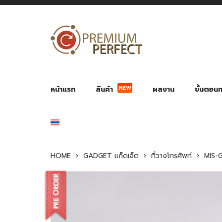
NEW
หน้าแรก
สินค้า
ผลงาน
ขั้นตอนกา
ผลงาน POWER BANK แบตสำรอง
ของพรีเ
สินค้าป้องกัน COVID-19
สายค
อุปกรณ์เสริมกระบอกน้ำ
พัดลมมือถือ พัดลมพก
ของช
ของชำร่วยงานบ
HOME
GADGET แก็ดเจ็ต
ที่วางโทรศัพท์
MIS-