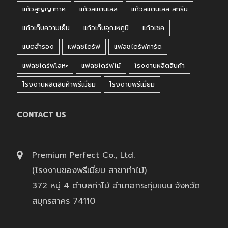
แก้วสูญญากาศ
แก้วสแตนเลส
แก้วสแตนเลส สกรีน
แก้วเก็บความเย็น
แก้วเก็บอุณหภูมิ
แก้วเชค
แบตสำรอง
แฟลชไดร์ฟ
แฟลชไดร์ฟการ์ด
แฟลชไดร์ฟโลหะ
แฟลชไดร์ฟไม้
โรงงานผลิตสินค้า
โรงงานผลิตสินค้าพรีเมี่ยม
โรงงานพรีเมี่ยม
CONTACT US
Premium Perfect Co., Ltd.
(โรงงานของพรีเมี่ยม สาขาท่าไม้)
372 หมู่ 4 ตำบลท่าไม้ อำเภอกระทุ่มแบน จังหวัด
สมุทรสาคร 74110