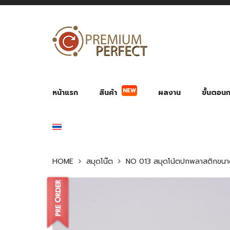
NEW
หน้าแรก
สินค้า
ผลงาน
ขั้นตอนกา
ผลงาน POWER BANK แบตสำรอง
ของพรีเ
สินค้าป้องกัน COVID-19
สายค
อุปกรณ์เสริมกระบอกน้ำ
พัดลมมือถือ พัดลมพก
ของช
ของชำร่วยงานบ
HOME
สมุดโน๊ต
NO 013 สมุดโน้ตปกพลาสติกขนา