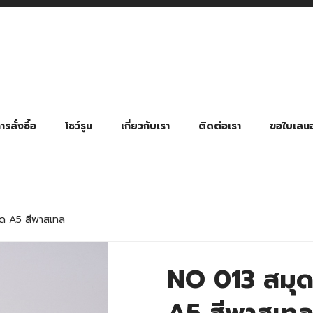
รสั่งซื้อ
โชว์รูม
เกี่ยวกับเรา
ติดต่อเรา
ขอใบเสน
มี่ยมตามหมวดหมู่ธุรกิจ
ล้อง สายคล้องแมส สายคล้องคอ
พา
ําร่วย งานฌาปนกิจ งานศพ
ุญ งานบวช
ของพรีเมี่ยมธุรกิจกีฬาและสุขภาพ
ของพรีเมี่ยมหมวดหมู่แคมป์ปิ้ง
ของพรีเมี่ยมสำหรับโรงแรม รีสอร์ท
ของที่ระลึก ของพรีเมี่ยมโรงเรียน การศึกษา
ของพรีเมี่ยมสำหรับกลุ่มธุรกิจขนาดเล็ก (SME)
ของที่ระลึกงานเกษียณอายุ
ของพรีเมี่ยมวัด ของที่ระลึกถวายพระสงฆ์
ของสมนาคุณ ของที่ระลึก ของชำร่วย
ขวดแบ่ง ขวดพกพา ขวดสเปรย์
สินค้าป้องกัน COVID-19 อื่น ๆ
ร่มพับ 2 ตอน Manual
ร่มพับ 2 ตอน Auto
ร่มพับ 3 ตอน Manual
ร่มพับ 3 ตอน Auto
ร่มตอนเดียว 24″ โครงเห
ร่มตอนเดียว 24″ โครงไฟเบอร์
ร่มตอนเดียว 24″ โครงไม้
ร่มกอล์ฟ 28″ โครงไฟเบอร์
ร่มกอล์ฟ 30″ โครงไฟเบอร์
ร่มกลอ์ฟ 30″ โครงเหล็ก
ร่มกอล์ฟ 30″ 2 ชั้น
ด A5 สีพาสเทล
NO 013 สมุ