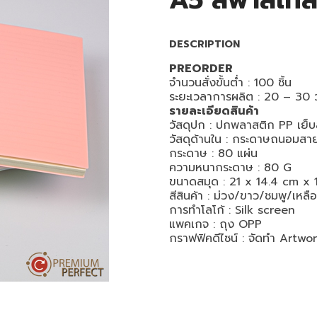
A5 สีพาสเท
DESCRIPTION
PREORDER
จำนวนสั่งขั้นต่ำ : 100 ชิ้น
ระยะเวลาการผลิต : 20 – 30 ว
รายละเอียดสินค้า
วัสดุปก : ปกพลาสติก PP เย็
วัสดุด้านใน :
กระดาษถนอมสาย
กระดาษ : 80 แผ่น
ความหนากระดาษ : 80 G
ขนาดสมุด : 21 x 14.4 cm x 
สีสินค้า :
ม่วง/ขาว/ชมพู/เหลือ
การทำโลโก้ :
Silk screen
แพคเกจ : ถุง OPP
กราฟฟิคดีไซน์ : จัดทำ Artwork