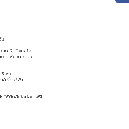
ล
ัน
บลวด 2 ตำแหน่ง
ตา เส้นแนวนอน
1.5 ซม
ง/เขียว/ฟ้า
 ให้ตัดสินใจก่อน ฟรี!