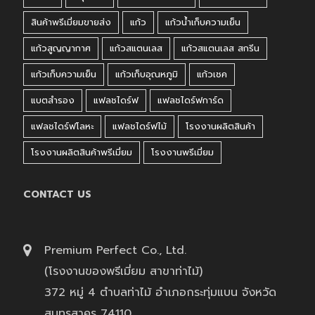
สินค้าพรีเมี่ยมขายส่ง
แก้ว
แก้วน้ำเก็บความเย็น
แก้วสูญญากาศ
แก้วสแตนเลส
แก้วสแตนเลส สกรีน
แก้วเก็บความเย็น
แก้วเก็บอุณหภูมิ
แก้วเชค
แบตสำรอง
แฟลชไดร์ฟ
แฟลชไดร์ฟการ์ด
แฟลชไดร์ฟโลหะ
แฟลชไดร์ฟไม้
โรงงานผลิตสินค้า
โรงงานผลิตสินค้าพรีเมี่ยม
โรงงานพรีเมี่ยม
CONTACT US
Premium Perfect Co., Ltd.
(โรงงานของพรีเมี่ยม สาขาท่าไม้)
372 หมู่ 4 ตำบลท่าไม้ อำเภอกระทุ่มแบน จังหวัด
สมุทรสาคร 74110