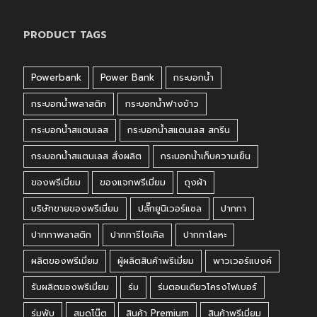
PRODUCT TAGS
Powerbank
Power Bank
กระบอกน้ำ
กระบอกน้ำพลาสติก
กระบอกน้ำฟางข้าว
กระบอกน้ำสแตนเลส
กระบอกน้ำสแตนเลส สกรีน
กระบอกน้ำสแตนเลส สั่งผลิต
กระบอกน้ำเก็บความเย็น
ของพรีเมี่ยม
ของแจกพรีเมี่ยม
ถุงผ้า
บริษัทขายของพรีเมี่ยม
ปลั๊กยูนิเวอร์แซล
ปากกา
ปากกาพลาสติก
ปากการีไซเคิล
ปากกาโลหะ
ผลิตของพรีเมี่ยม
ผู้ผลิตสินค้าพรีเมี่ยม
พาวเวอร์แบงค์
รับผลิตของพรีเมี่ยม
ร่ม
ร่มตอนเดียวโครงไฟเบอร์
ร่มพับ
สมุดโน๊ต
สินค้า Premium
สินค้าพรีเมี่ยม