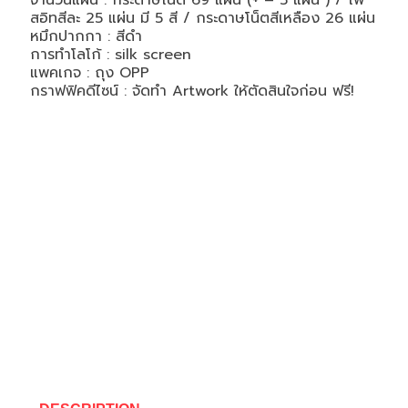
จำนวนแผ่น :
กระดาษโน็ต 69 แผ่น (+ – 5 แผ่น ) / โพ
สอิทสีละ 25 แผ่น มี 5 สี / กระดาษโน็ตสีเหลือง 26 แผ่น
หมึกปากกา : สีดำ
การทำโลโก้ :
silk screen
แพคเกจ : ถุง OPP
กราฟฟิคดีไซน์ : จัดทำ Artwork ให้ตัดสินใจก่อน ฟรี!