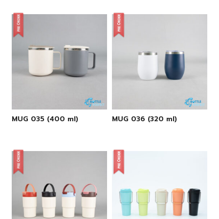
MUG 035 (400 ml)
MUG 036 (320 ml)