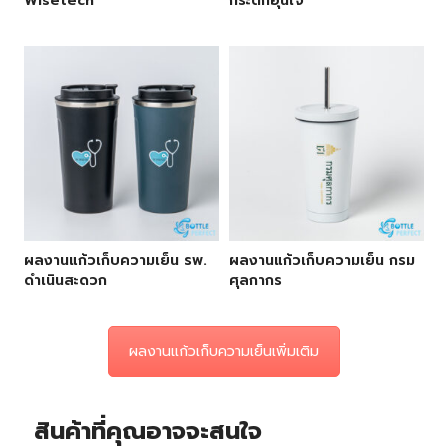
Wisetech
กระติกอุ่นใจ
ผลงานแก้วเก็บความเย็น รพ.
ผลงานแก้วเก็บความเย็น กรม
ดำเนินสะดวก
ศุลกากร
ผลงานแก้วเก็บความเย็นเพิ่มเติม
สินค้าที่คุณอาจจะสนใจ