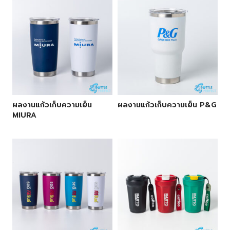
ผลงานแก้วเก็บความเย็น
ผลงานแก้วเก็บความเย็น P&G
MIURA