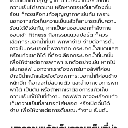
เย็นที่เป็นแก้วสุญญากาศ เนื่องจากจะช่วยเก็บ
ความเย็นได้ยาวนาน หรือหากชอบดื่มเครื่องดื่ม
ร้อน ก็ควรเลือกแก้วสุญญากาศเช่นกัน เพราะ
นอกจากแก้วเก็บความเย็นแล้วก็สามารถเก็บความ
ร้อนได้ดีเช่นกัน, หากเป็นคนชอบออกกำลังกาย
ชอบเข้า Fitness กิจกรรมแนวสปอร์ต ก็ควร
เลือกกระบอกน้ำที่เบา พกพาง่าย ง่ายต่อการดื่ม
อาจเป็น
กระบอกน้ำพลาสติก
กระบอกน้ำสแตนเลส
หรือ
แก้วเชค
ก็ได้ ที่ต้องเลือกกระบอกน้ำที่เบานั้น
เพื่อให้ง่ายต่อการพกพา ยกตัวอย่างเช่น หากไป
เล่นกอล์ฟ นอกจากเราต้องพก
ร่มกอล์ฟ
ที่ค่อน
ข้างมีน้ำหนักแล้วยังต้องพกกระบอกน้ำที่ค่อนข้าง
หนักอีก ก็อาจจะไม่สบายตัว และลำบากต่อการพก
พาได้ เป็นต้น หรือถ้าหากเราต้องการแก้วเก็บ
ความเย็นที่ใช้ในที่ทำงาน ออฟฟิศ อาจจะเลือกแก้ว
เก็บความเย็นที่สามารถใส่หลอด หรือเปิดดื่มได้
ง่าย เพื่อให้ง่ายต่อการดื่มขณะทำงาน เป็นต้น