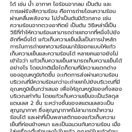
ได้ เช่น น้ำ อากาศ ไอร้อนจากลม เป็นต้น และ
การแผ่รังสีความร้อน คือการถ่ายโอนความร้อน
ผ่านคลื่นพลังงาน ไม่จำเป็นต้นมีตัวกลาง เช่น
ความร้อนจากดวงอาทิตย์ เป็นต้น วิธีเหล่านี้เป็น
วิธีที่ทำให้ความร้อนสามารถถ่ายเทจากที่หนึ่งไปยัง
อีกที่หนึ่งได้ แก้วเก็บความเย็นนั้นเป็นการนำหลัก
การในการถ่ายเทความร้อนมาใช้ออกแบบให้แก้ว
เก็บความเย็นและความร้อนได้ หลายคนอาจยังไม่
เข้าใจว่า แก้วเก็บความเย็นสามารถเก็บความเย็นได้
อย่างไร โดยปกติเมื่อใดก็ตามที่มีความแตกต่าง
ของอุณหภูมิเกิดขึ้น จะเกิดการส่งผ่านความร้อน
บริเวณที่มีความร้อนกว่าจะถ่ายเทไปยังบริเวณที่มี
อุณหภูมิเย็นกว่าเสมอ เพื่อให้อุณหภูมิของทั้งสอง
บริเวณเท่ากัน โดยแก้วเก็บความเย็นจะเป็นวัสดุส
แตนเลส 2 ชั้น ระหว่างชั้นของสแตนเลสจะเป็น
สุญญากาศ ซึ่งสุญญากาศไม่สามารถนำความ
ร้อนได้ และฝาที่เป็นพลาสติกของแก้วเก็บความ
เย็นที่ค่อนข้างหนา และเป็นฉนวนกันความร้อน เมื่อ
ใส่เครื่องดื่มร้อนลงไปในแก้ว อุณภูมิในแก้วร้อน