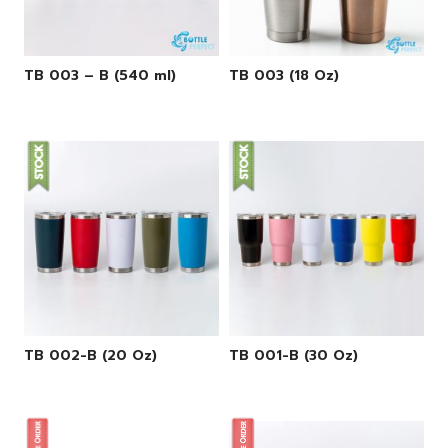
TB 003 – B (540 ml)
TB 003 (18 Oz)
TB 002-B (20 Oz)
TB 001-B (30 Oz)