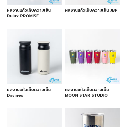
ผลงานแก้วเก็บความเย็น
ผลงานแก้วเก็บความเย็น JBP
Dulux PROMISE
ผลงานแก้วเก็บความเย็น
ผลงานแก้วเก็บความเย็น
Davines
MOON STAR STUDIO