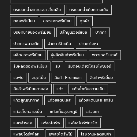
กระบอกน้ำสแตนเลส สั่งผลิต
กระบอกน้ำเก็บความเย็น
ของพรีเมี่ยม
ของแจกพรีเมี่ยม
ถุงผ้า
บริษัทขายของพรีเมี่ยม
ปลั๊กยูนิเวอร์แซล
ปากกา
ปากกาพลาสติก
ปากการีไซเคิล
ปากกาโลหะ
ผลิตของพรีเมี่ยม
ผู้ผลิตสินค้าพรีเมี่ยม
พาวเวอร์แบงค์
รับผลิตของพรีเมี่ยม
ร่ม
ร่มตอนเดียวโครงไฟเบอร์
ร่มพับ
สมุดโน๊ต
สินค้า Premium
สินค้าพรีเมี่ยม
สินค้าพรีเมี่ยมขายส่ง
แก้ว
แก้วน้ำเก็บความเย็น
แก้วสูญญากาศ
แก้วสแตนเลส
แก้วสแตนเลส สกรีน
แก้วเก็บความเย็น
แก้วเก็บอุณหภูมิ
แก้วเชค
แบตสำรอง
แฟลชไดร์ฟ
แฟลชไดร์ฟการ์ด
แฟลชไดร์ฟโลหะ
แฟลชไดร์ฟไม้
โรงงานผลิตสินค้า