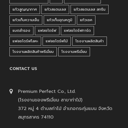
แก้วสูญญากาศ
แก้วสแตนเลส
แก้วสแตนเลส สกรีน
แก้วเก็บความเย็น
แก้วเก็บอุณหภูมิ
แก้วเชค
แบตสำรอง
แฟลชไดร์ฟ
แฟลชไดร์ฟการ์ด
แฟลชไดร์ฟโลหะ
แฟลชไดร์ฟไม้
โรงงานผลิตสินค้า
โรงงานผลิตสินค้าพรีเมี่ยม
โรงงานพรีเมี่ยม
CONTACT US
Premium Perfect Co., Ltd.
(โรงงานของพรีเมี่ยม สาขาท่าไม้)
372 หมู่ 4 ตำบลท่าไม้ อำเภอกระทุ่มแบน จังหวัด
สมุทรสาคร 74110