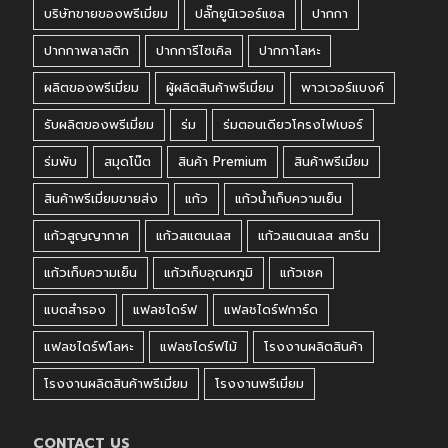
บริษัทขายของพรีเมี่ยม
ปลั๊กยูนิเวอร์แซล
ปากกา
ปากกาพลาสติก
ปากการีไซเคิล
ปากกาโลหะ
ผลิตของพรีเมี่ยม
ผู้ผลิตสินค้าพรีเมี่ยม
พาวเวอร์แบงค์
รับผลิตของพรีเมี่ยม
ร่ม
ร่มตอนเดียวโครงไฟเบอร์
ร่มพับ
สมุดโน๊ต
สินค้า Premium
สินค้าพรีเมี่ยม
สินค้าพรีเมี่ยมขายส่ง
แก้ว
แก้วน้ำเก็บความเย็น
แก้วสูญญากาศ
แก้วสแตนเลส
แก้วสแตนเลส สกรีน
แก้วเก็บความเย็น
แก้วเก็บอุณหภูมิ
แก้วเชค
แบตสำรอง
แฟลชไดร์ฟ
แฟลชไดร์ฟการ์ด
แฟลชไดร์ฟโลหะ
แฟลชไดร์ฟไม้
โรงงานผลิตสินค้า
โรงงานผลิตสินค้าพรีเมี่ยม
โรงงานพรีเมี่ยม
CONTACT US