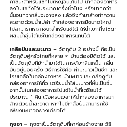
ภาชนะสำหรับแช่ที่ไม่ใหญ่จนเกินไป นำกล่องอาหาร
ลงไปแช่ทิ้งไว้ประมาณครึ่งชั่วโมง หรือมากกว่า
นั้นจนกว่ากลิ่นจะจางลง แล้วจึงทำมาล้างทำความ
สะอาดด้วยน้ำเปล่า ถ้ากล่องอาหารมีขนาดใหญ่
ไม่สามารถหาภาชนะสำหรับแช่ได้ ให้นำเบกกิ้งโซดา
ผสมน้ำอุ่นใส่แช่ในกล่องอาหารแทนได้
เกลือป่นและมะนาว
– วัตถุดิบ 2 อย่างนี้ ถือเป็น
วัตถุดิบคู่ครัวไทยที่หลาย ๆ บ้านต้องมีติดไว้ และ
เป็นวัตถุดิบที่มักนำมาใช้ในการดับกลิ่นเหม็น กลิ่น
อับอยู่บ่อยครั้ง วิธีการใช้คือ ผ่ามะนาวเป็นซีก และ
โรยเกลือในกล่องอาหาร นำมะนาวและเกลือถูกับ
กล่องอาหารให้ทั่ว เตรียมน้ำใส่มะนาวที่หั่นเป็นชิ้น
จากนั้นในกล่องอาหารไปแช่ในน้ำที่เตรียมไว้
ประมาณ 1 คืน เมื่อครบเวลาให้นำกล่องอาหารมา
ล้างด้วยน้ำสะอาด หากไม่มีเกลือป่นสามารถใช้
เพียงมะนาวอย่างเดียวได้
ถุงชา
– ถุงชาเป็นวัตถุดิบที่หาค่อนข้างง่าย วิธี