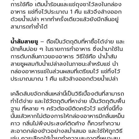
การใช้คือ เติมน้ำร้อนและแช่ถุงชาไว้ลงในกล่อง
อาหาร แช่ทิ้งไว้ประมาณ 1 คืน แล้วจึงล้างออก
ด้วยน้ำเปล่า หากทำครั้งเดียวแล้วยังมีกลิ่นอยู่
สามารถทำซ้ำได้
น้ำส้มสายชู
– ถือเป็นวัตถุดิบที่หาซื้อได้ง่าย และ
มักเห็นบ่อย ๆ ในรายการทำอาหาร ซึ่งนำมาใช้ใน
การดับกลิ่นคาวของอาหาร วิธีใช้คือ นำน้ำส้ม
สายชูผสมกับน้ำเปล่าลงในภาชนะสำหรับแช่ นำ
กล่องอาหารแช่ในส่วนผสมที่เตรียมไว้ แช่ทิ้งไว้
ประมาณมาณ 1 คืน แล้วล้างออกด้วยน้ำเปล่า
เคล็ดลับขจัดกลิ่นเหล่านี้เป็นวิธีเบื้องต้นที่สามารถ
ทำได้ง่าย และใช้วัตถุดิบที่หาง่าย เป็นวัตถุดิบพื้น
ฐาน ที่หลาย ๆ ครัวต้องมีติดครัวไว้ แต่ทั้งนี้ทั้ง
นั้นแล้วหากไม่ต้องการให้กล่องอาหารมีกลิ่นเหม็น
คาว กลิ่นไม่พึงประสงค์ติดค้าง ก็ควรทำความ
สะอาดกล่องข้าวอย่างสม่ำเสมอ และใช้ให้ถูกวิธี
เช่น ควรเลือกใช้น้ำยาทำความสะอาดที่เหมาะสม