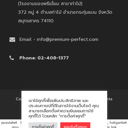
(โรงงานของพรีเมี่ยม สาขาท่าไม้)
372 หมู่ 4 ตำบลท่าไม้ อำเภอกระทุ่มแบน จังหวัด
สมุทรสาคร 74110
Email: • info@premium-perfect.com
Phone: 02-408-1377
Copyright © 2017 'โรงงานของพรีเมี่ยม' All Rights
เราใช้คุกกี้เพื่อเพิ่มประสิทธิภาพ และ
Reserved.
ประสบการณ์ที่ดีในการใช้งานเว็บไซต์ คุณ
สามารถเลือกตั้งค่าความยินยอมการใช้
คุกกี้ได้ โดยคลิก "การตั้งค่าคุกกี้"
pusulabet
·
betyap
·
avrupabet
·
matbet, matbet giriş
·
holiganbet, holiganbet
การตั้งค่าคุกกี้
ยอมรับทั้งหมด
giriş
·
cratosroyalbet
·
maxwin
·
hacklink market, kalıcı footer link