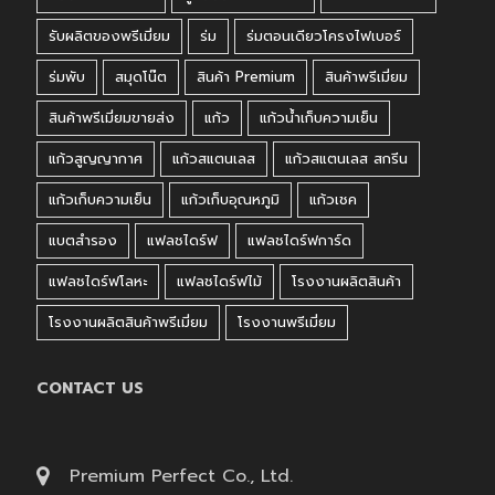
รับผลิตของพรีเมี่ยม
ร่ม
ร่มตอนเดียวโครงไฟเบอร์
ร่มพับ
สมุดโน๊ต
สินค้า Premium
สินค้าพรีเมี่ยม
สินค้าพรีเมี่ยมขายส่ง
แก้ว
แก้วน้ำเก็บความเย็น
แก้วสูญญากาศ
แก้วสแตนเลส
แก้วสแตนเลส สกรีน
แก้วเก็บความเย็น
แก้วเก็บอุณหภูมิ
แก้วเชค
แบตสำรอง
แฟลชไดร์ฟ
แฟลชไดร์ฟการ์ด
แฟลชไดร์ฟโลหะ
แฟลชไดร์ฟไม้
โรงงานผลิตสินค้า
โรงงานผลิตสินค้าพรีเมี่ยม
โรงงานพรีเมี่ยม
CONTACT US
Premium Perfect Co., Ltd.