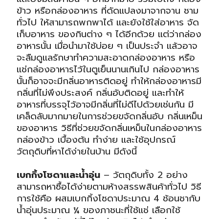
ข้าว หรือกล่องอาหาร ที่ดัดแปลงมาจากจาน ชาม
ทั่วไป ให้สามารถพกพาได้ และยังใช้ใส่อาหาร จัด
เก็บอาหาร ของกินต่าง ๆ ได้อีกด้วย แต่ว่ากล่อง
อาหารนั้น เมื่อนำมาใช้บ่อย ๆ เป็นประจำ แล้วอาจ
จะลืมดูแลรักษาทำความสะอาดกล่องอาหาร หรือ
แช่กล่องอาหารไว้ในตูเย็นนานเกินไป กล่องอาหาร
นั้นก็อาจจะมีกลิ่นอาหารติดอยู่ ทำให้กล่องอาหารมี
กลิ่นที่ไม่พึงประสงค์ กลิ่นอับติดอยู่ และทำให้
อาหารที่บรรจุไว้อาจมีกลิ่นที่ไม่ดีไปด้วยเช่นกัน มี
เคล็ดลับมากมายในการช่วยขจัดกลิ่นอับ กลิ่นเหม็น
ของอาหาร วิธีที่ช่วยขจัดกลิ่นเหม็นในกล่องอาหาร
กล่องข้าว เบื้องต้น ทำง่าย และใช้อุปกรณ์
วัตถุดิบที่หาได้ง่ายในบ้าน มีดังนี้
เบกกิ้งโซดาและน้ำอุ่น
– วัตถุดิบทั้ง 2 อย่าง
สามารถหาซื้อได้ง่ายตามห้างสรรพสินค้าทั่วไป วิธี
การใช้คือ ผสมเบกกิ้งโซดาประมาณ 4 ช้อนชากับ
น้ำอุ่นประมาณ ¼ ของภาชนะที่ใช้แช่ เลือกใช้