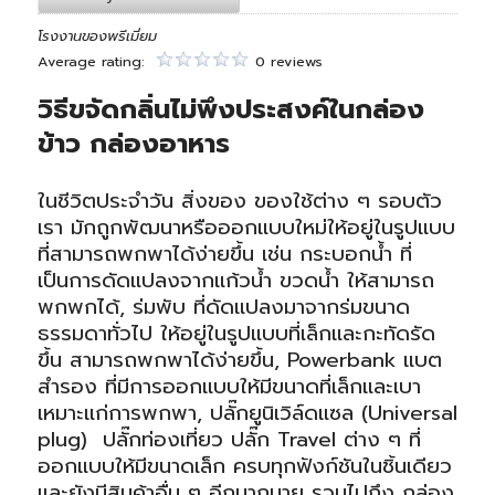
โรงงานของพรีเมี่ยม
Average rating:
0 reviews
วิธีขจัดกลิ่นไม่พึงประสงค์ในกล่อง
ข้าว กล่องอาหาร
ในชีวิตประจำวัน สิ่งของ ของใช้ต่าง ๆ รอบตัว
เรา มักถูกพัฒนาหรือออกแบบใหม่ให้อยู่ในรูปแบบ
ที่สามารถพกพาได้ง่ายขึ้น เช่น
กระบอกน้ำ
ที่
เป็นการดัดแปลงจากแก้วน้ำ ขวดน้ำ ให้สามารถ
พกพกได้,
ร่มพับ
ที่ดัดแปลงมาจากร่มขนาด
ธรรมดาทั่วไป ให้อยู่ในรูปแบบที่เล็กและกะทัดรัด
ขึ้น สามารถพกพาได้ง่ายขึ้น,
Powerbank
แบต
สำรอง ที่มีการออกแบบให้มีขนาดที่เล็กและเบา
เหมาะแก่การพกพา,
ปลั๊กยูนิเวิล์ดแซล
(Universal
plug) ปลั๊กท่องเที่ยว ปลั๊ก Travel ต่าง ๆ ที่
ออกแบบให้มีขนาดเล็ก ครบทุกฟังก์ชันในชิ้นเดียว
และยังมีสินค้าอื่น ๆ อีกมากมาย รวมไปถึง กล่อง