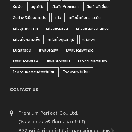
ร่มพับ
สมุดโน๊ต
สินค้า Premium
สินค้าพรีเมี่ยม
สินค้าพรีเมี่ยมขายส่ง
แก้ว
แก้วน้ำเก็บความเย็น
แก้วสูญญากาศ
แก้วสแตนเลส
แก้วสแตนเลส สกรีน
แก้วเก็บความเย็น
แก้วเก็บอุณหภูมิ
แก้วเชค
แบตสำรอง
แฟลชไดร์ฟ
แฟลชไดร์ฟการ์ด
แฟลชไดร์ฟโลหะ
แฟลชไดร์ฟไม้
โรงงานผลิตสินค้า
โรงงานผลิตสินค้าพรีเมี่ยม
โรงงานพรีเมี่ยม
CONTACT US
Premium Perfect Co., Ltd.
(โรงงานของพรีเมี่ยม สาขาท่าไม้)
372 หมู่ 4 ตำบลท่าไม้ อำเภอกระทุ่มแบน จังหวัด