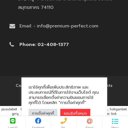
สมุทรสาคร 74110
Email: • info@premium-perfect.com
Phone: 02-408-1377
Copyright © 2017 'โรงงานของพรีเมี่ยม' All Rights
เราใช้คุกกี้เพื่อเพิ่มประสิทธิภาพ และ
Reserved.
ประสบการณ์ที่ดีในการใช้งานเว็บไซต์ คุณ
สามารถเลือกตั้งค่าความยินยอมการใช้
คุกกี้ได้ โดยคลิก "การตั้งค่าคุกกี้"
pusulabet
·
betyap
·
avrupabet
·
matbet, matbet giriş
·
holiganbet, holiganbet
การตั้งค่าคุกกี้
ยอมรับทั้งหมด
giriş
·
cratosroyalbet
·
maxwin
·
hacklink market, kalıcı footer link