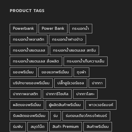
PRODUCT TAGS
Powerbank
Power Bank
กระบอกน้ำ
กระบอกน้ำพลาสติก
กระบอกน้ำฟางข้าว
กระบอกน้ำสแตนเลส
กระบอกน้ำสแตนเลส สกรีน
กระบอกน้ำสแตนเลส สั่งผลิต
กระบอกน้ำเก็บความเย็น
ของพรีเมี่ยม
ของแจกพรีเมี่ยม
ถุงผ้า
บริษัทขายของพรีเมี่ยม
ปลั๊กยูนิเวอร์แซล
ปากกา
ปากกาพลาสติก
ปากการีไซเคิล
ปากกาโลหะ
ผลิตของพรีเมี่ยม
ผู้ผลิตสินค้าพรีเมี่ยม
พาวเวอร์แบงค์
รับผลิตของพรีเมี่ยม
ร่ม
ร่มตอนเดียวโครงไฟเบอร์
ร่มพับ
สมุดโน๊ต
สินค้า Premium
สินค้าพรีเมี่ยม