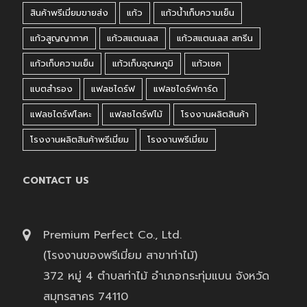
สินค้าพรีเมี่ยมขายส่ง
แก้ว
แก้วน้ำเก็บความเย็น
แก้วสูญญากาศ
แก้วสแตนเลส
แก้วสแตนเลส สกรีน
แก้วเก็บความเย็น
แก้วเก็บอุณหภูมิ
แก้วเชค
แบตสำรอง
แฟลชไดร์ฟ
แฟลชไดร์ฟการ์ด
แฟลชไดร์ฟโลหะ
แฟลชไดร์ฟไม้
โรงงานผลิตสินค้า
โรงงานผลิตสินค้าพรีเมี่ยม
โรงงานพรีเมี่ยม
CONTACT US
Premium Perfect Co., Ltd.
(โรงงานของพรีเมี่ยม สาขาท่าไม้)
372 หมู่ 4 ตำบลท่าไม้ อำเภอกระทุ่มแบน จังหวัด
สมุทรสาคร 74110