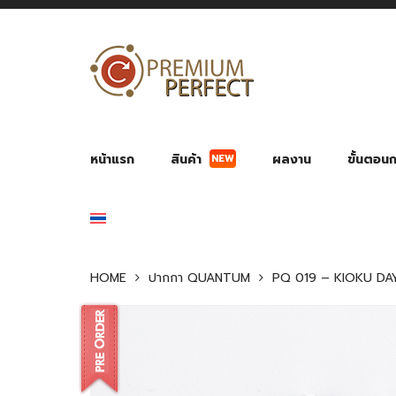
NEW
หน้าแรก
สินค้า
ผลงาน
ขั้นตอนกา
ผลงาน POWER BANK แบตสำรอง
ของพรีเ
สินค้าป้องกัน COVID-19
สายค
อุปกรณ์เสริมกระบอกน้ำ
พัดลมมือถือ พัดลมพก
ของช
ของชำร่วยงานบ
HOME
ปากกา QUANTUM
PQ 019 – KIOKU D