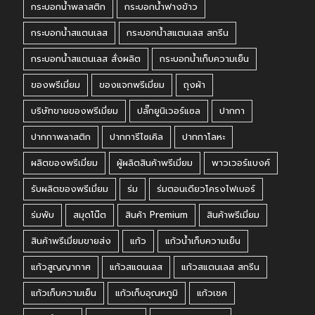
กระบอกน้ำพลาสติก
กระบอกน้ำฟางข้าว
กระบอกน้ำสแตนเลส
กระบอกน้ำสแตนเลส สกรีน
กระบอกน้ำสแตนเลส สั่งผลิต
กระบอกน้ำเก็บความเย็น
ของพรีเมี่ยม
ของแจกพรีเมี่ยม
ถุงผ้า
บริษัทขายของพรีเมี่ยม
ปลั๊กยูนิเวอร์แซล
ปากกา
ปากกาพลาสติก
ปากการีไซเคิล
ปากกาโลหะ
ผลิตของพรีเมี่ยม
ผู้ผลิตสินค้าพรีเมี่ยม
พาวเวอร์แบงค์
รับผลิตของพรีเมี่ยม
ร่ม
ร่มตอนเดียวโครงไฟเบอร์
ร่มพับ
สมุดโน๊ต
สินค้า Premium
สินค้าพรีเมี่ยม
สินค้าพรีเมี่ยมขายส่ง
แก้ว
แก้วน้ำเก็บความเย็น
แก้วสูญญากาศ
แก้วสแตนเลส
แก้วสแตนเลส สกรีน
แก้วเก็บความเย็น
แก้วเก็บอุณหภูมิ
แก้วเชค