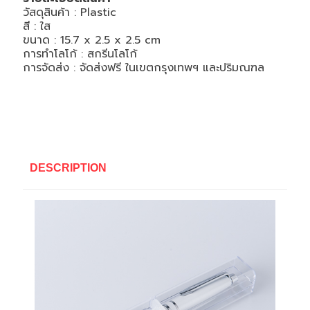
วัสดุสินค้า : Plastic
สี : ใส
ขนาด :
15.7 x 2.5 x 2.5 cm
การทำโลโก้ : สกรีนโลโก้
การจัดส่ง : จัดส่งฟรี ในเขตกรุงเทพฯ และปริมณฑล
DESCRIPTION