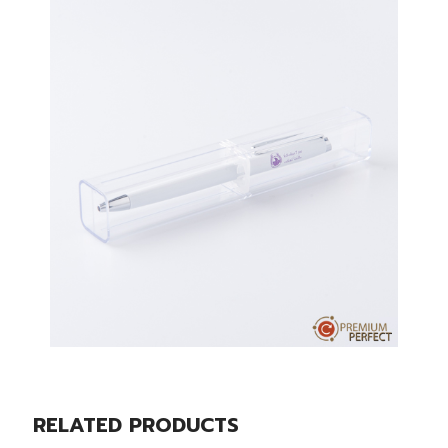
RELATED PRODUCTS