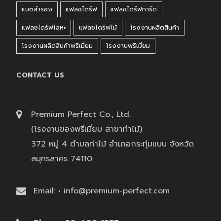
แบตสำรอง
แฟลชไดร์ฟ
แฟลชไดร์ฟการ์ด
แฟลชไดร์ฟโลหะ
แฟลชไดร์ฟไม้
โรงงานผลิตสินค้า
โรงงานผลิตสินค้าพรีเมี่ยม
โรงงานพรีเมี่ยม
CONTACT US
Premium Perfect Co., Ltd.
(โรงงานของพรีเมี่ยม สาขาท่าไม้)
372 หมู่ 4 ตำบลท่าไม้ อำเภอกระทุ่มแบน จังหวัด
สมุทรสาคร 74110
Email: • info@premium-perfect.com