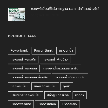
ของพรีเมี่ยมที่ได้มาตรฐาน มอก. สำคัญอย่างไร?
กรกฎาคม 30, 2026
PRODUCT TAGS
Powerbank
Power Bank
กระบอกน้ำ
กระบอกน้ำพลาสติก
กระบอกน้ำฟางข้าว
กระบอกน้ำสแตนเลส
กระบอกน้ำสแตนเลส สกรีน
กระบอกน้ำสแตนเลส สั่งผลิต
กระบอกน้ำเก็บความเย็น
ของพรีเมี่ยม
ของแจกพรีเมี่ยม
ถุงผ้า
บริษัทขายของพรีเมี่ยม
ปลั๊กยูนิเวอร์แซล
ปากกา
ปากกาพลาสติก
ปากการีไซเคิล
ปากกาโลหะ