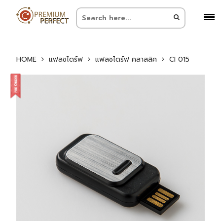
HOME
แฟลชไดร์ฟ
แฟลชไดร์ฟ คลาสสิค
CI 015