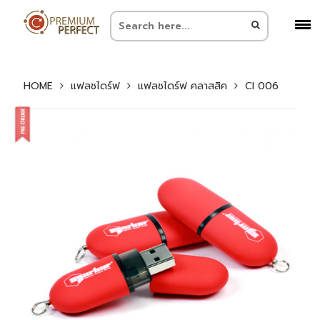
HOME
แฟลชไดร์ฟ
แฟลชไดร์ฟ คลาสสิค
CI 006