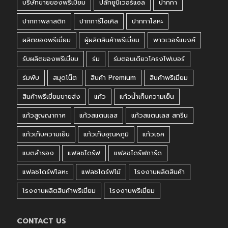
บริษัทขายของพรีเมี่ยม
ปลั๊กยูนิเวอร์แซล
ปากกา
ปากกาพลาสติก
ปากการีไซเคิล
ปากกาโลหะ
ผลิตของพรีเมี่ยม
ผู้ผลิตสินค้าพรีเมี่ยม
พาวเวอร์แบงค์
รับผลิตของพรีเมี่ยม
ร่ม
ร่มตอนเดียวโครงไฟเบอร์
ร่มพับ
สมุดโน๊ต
สินค้า Premium
สินค้าพรีเมี่ยม
สินค้าพรีเมี่ยมขายส่ง
แก้ว
แก้วน้ำเก็บความเย็น
แก้วสูญญากาศ
แก้วสแตนเลส
แก้วสแตนเลส สกรีน
แก้วเก็บความเย็น
แก้วเก็บอุณหภูมิ
แก้วเชค
แบตสำรอง
แฟลชไดร์ฟ
แฟลชไดร์ฟการ์ด
แฟลชไดร์ฟโลหะ
แฟลชไดร์ฟไม้
โรงงานผลิตสินค้า
โรงงานผลิตสินค้าพรีเมี่ยม
โรงงานพรีเมี่ยม
CONTACT US