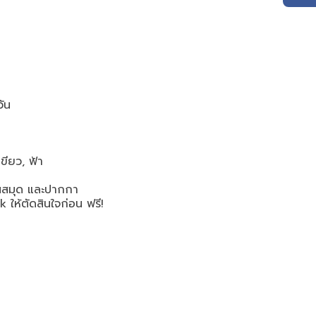
วัน
เขียว, ฟ้า
บนสมุด และปากกา
rk
ให้ตัดสินใจก่อน ฟรี!