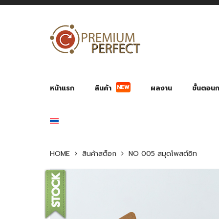
หน้าแรก
สินค้า
ผลงาน
ขั้นตอนกา
NEW
ผลงาน POWER BANK แบตสำรอง
ของพรีเ
สินค้าป้องกัน COVID-19
สายค
อุปกรณ์เสริมกระบอกน้ำ
พัดลมมือถือ พัดลมพก
ของช
ของชำร่วยงานบ
HOME
สินค้าสต็อก
NO 005 สมุดโพสต์อิท