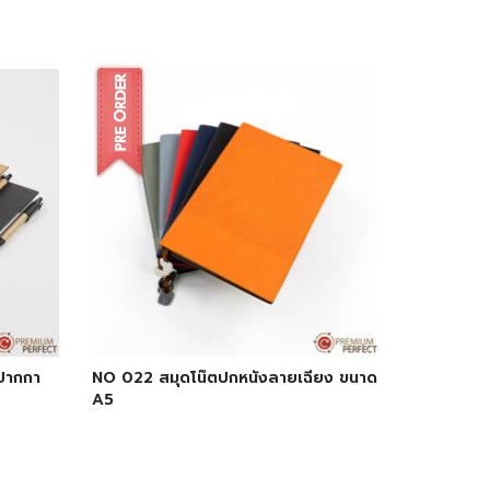
 ปากกา
NO 022 สมุดโน๊ตปกหนังลายเฉียง ขนาด
A5