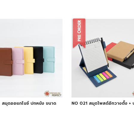
 สมุดออแกไนซ์ ปกหนัง ขนาด
NO 021 สมุดโพสต์อิทวางตั้ง +