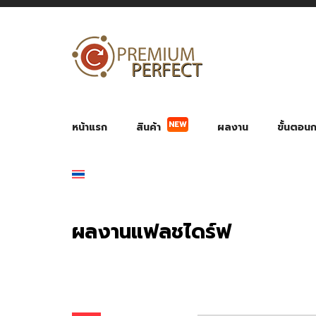
NEW
หน้าแรก
สินค้า
ผลงาน
ขั้นตอนกา
ผลงาน POWER BANK แบตสำรอง
ของพรีเ
สินค้าป้องกัน COVID-19
สายค
อุปกรณ์เสริมกระบอกน้ำ
พัดลมมือถือ พัดลมพก
ของช
ของชำร่วยงานบ
ผลงานแฟลชไดร์ฟ