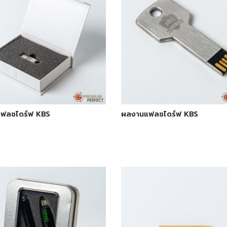
ฟลชไดร์ฟ KBS
ผลงานแฟลชไดร์ฟ KBS