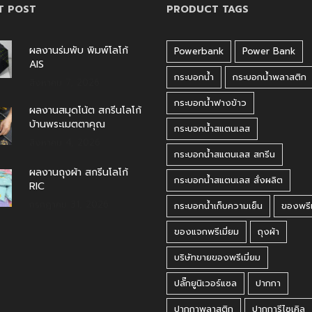
T POST
PRODUCT TAGS
ผลงานร่มพับ พิมพ์โลโก้
Powerbank
Power Bank
AIS
กระบอกน้ำ
กระบอกน้ำพลาสติก
สิงหาคม 7, 2026
กระบอกน้ำฟางข้าว
ผลงานสมุดโน้ต สกรีนโลโก้
บ้านพระเมตตาคุณ
กระบอกน้ำสแตนเลส
สิงหาคม 4, 2026
กระบอกน้ำสแตนเลส สกรีน
ผลงานถุงผ้า สกรีนโลโก้
กระบอกน้ำสแตนเลส สั่งผลิต
RIC
กรกฎาคม 31, 2026
กระบอกน้ำเก็บความเย็น
ของพรีเ
ของแจกพรีเมี่ยม
ถุงผ้า
บริษัทขายของพรีเมี่ยม
ปลั๊กยูนิเวอร์แซล
ปากกา
ปากกาพลาสติก
ปากการีไซเคิล