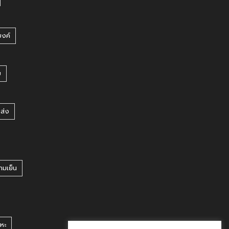
บงค์
บ
ยส่ง
ามเย็น
หะ