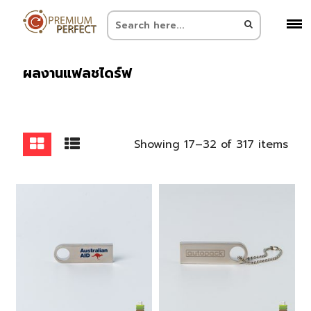
ผลงานแฟลชไดร์ฟ
Showing 17–32 of 317 items