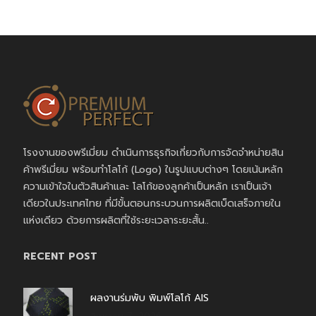
โรงงานของพรีเมี่ยม ดำเนินการธุรกิจเกี่ยวกับการจัดจำหน่ายสิน
ค้าพรีเมี่ยม พร้อมทำโลโก้ (Logo) ในรูปแบบต่างๆ โดยเน้นหลัก
ความเข้าใจในตัวสินค้าและ โลโก้ของลูกค้าเป็นหลัก เราเป็นเจ้า
เดียวในประเทศไทย ที่มีขั้นตอนกระบวนการผลิตเบ็ดเสร็จภายใน
แห่งเดียว ด้วยการผลิตที่ใช้ระยะเวลาระยะสั้น..
RECENT POST
ผลงานร่มพับ พิมพ์โลโก้ AIS