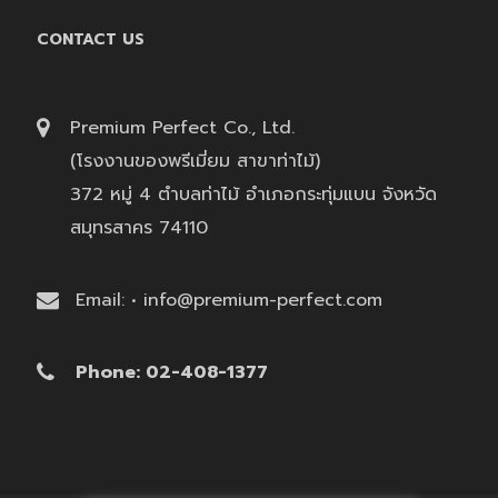
CONTACT US
Premium Perfect Co., Ltd.
(โรงงานของพรีเมี่ยม สาขาท่าไม้)
372 หมู่ 4 ตำบลท่าไม้ อำเภอกระทุ่มแบน จังหวัด
สมุทรสาคร 74110
Email: • info@premium-perfect.com
Phone: 02-408-1377