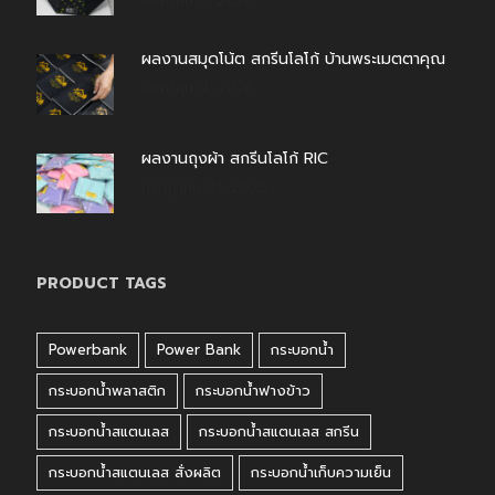
สิงหาคม 7, 2026
ผลงานสมุดโน้ต สกรีนโลโก้ บ้านพระเมตตาคุณ
สิงหาคม 4, 2026
ผลงานถุงผ้า สกรีนโลโก้ RIC
กรกฎาคม 31, 2026
PRODUCT TAGS
Powerbank
Power Bank
กระบอกน้ำ
กระบอกน้ำพลาสติก
กระบอกน้ำฟางข้าว
กระบอกน้ำสแตนเลส
กระบอกน้ำสแตนเลส สกรีน
กระบอกน้ำสแตนเลส สั่งผลิต
กระบอกน้ำเก็บความเย็น