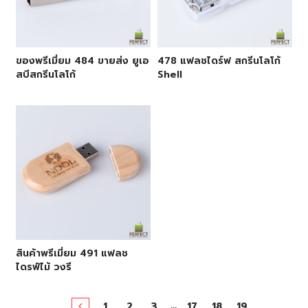
ของพรีเมี่ยม 484 ขายส่ง ยูเอ
478 แฟลชไดร์ฟ สกรีนโลโก้
สบีสกรีนโลโก้
Shell
สินค้าพรีเมี่ยม 491 แฟลช
ไดรฟ์ไม้ วงรี
…
1
2
3
17
18
19