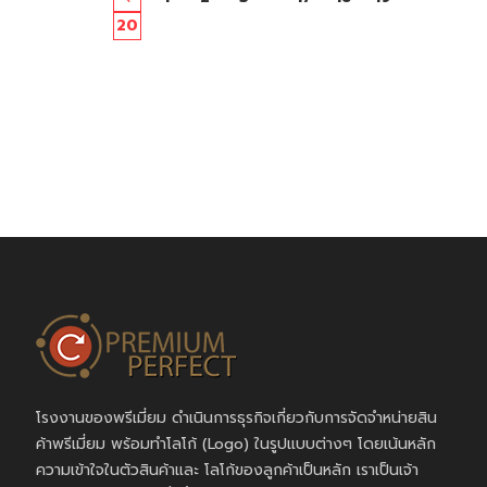
20
โรงงานของพรีเมี่ยม ดำเนินการธุรกิจเกี่ยวกับการจัดจำหน่ายสิน
ค้าพรีเมี่ยม พร้อมทำโลโก้ (Logo) ในรูปแบบต่างๆ โดยเน้นหลัก
ความเข้าใจในตัวสินค้าและ โลโก้ของลูกค้าเป็นหลัก เราเป็นเจ้า