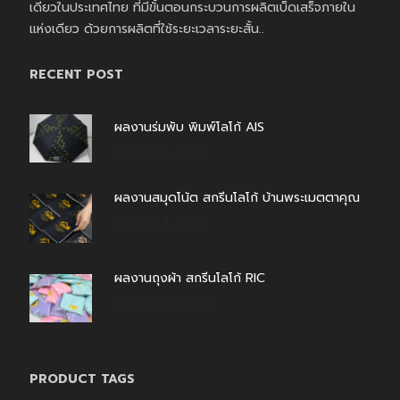
เดียวในประเทศไทย ที่มีขั้นตอนกระบวนการผลิตเบ็ดเสร็จภายใน
แห่งเดียว ด้วยการผลิตที่ใช้ระยะเวลาระยะสั้น..
RECENT POST
ผลงานร่มพับ พิมพ์โลโก้ AIS
สิงหาคม 7, 2026
ผลงานสมุดโน้ต สกรีนโลโก้ บ้านพระเมตตาคุณ
สิงหาคม 4, 2026
ผลงานถุงผ้า สกรีนโลโก้ RIC
กรกฎาคม 31, 2026
PRODUCT TAGS