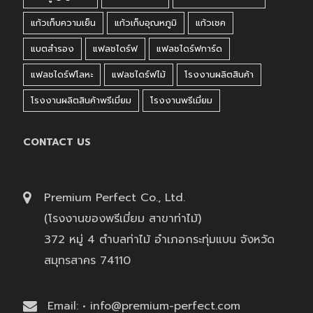
แก้วเก็บความเย็น
แก้วเก็บอุณหภูมิ
แก้วเชค
แบตสำรอง
แฟลชไดร์ฟ
แฟลชไดร์ฟการ์ด
แฟลชไดร์ฟโลหะ
แฟลชไดร์ฟไม้
โรงงานผลิตสินค้า
โรงงานผลิตสินค้าพรีเมี่ยม
โรงงานพรีเมี่ยม
CONTACT US
Premium Perfect Co., Ltd.
(โรงงานของพรีเมี่ยม สาขาท่าไม้)
372 หมู่ 4 ตำบลท่าไม้ อำเภอกระทุ่มแบน จังหวัด
สมุทรสาคร 74110
Email: • info@premium-perfect.com