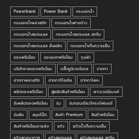
Powerbank
Power Bank
กระบอกน้ำ
กระบอกน้ำพลาสติก
กระบอกน้ำฟางข้าว
กระบอกน้ำสแตนเลส
กระบอกน้ำสแตนเลส สกรีน
กระบอกน้ำสแตนเลส สั่งผลิต
กระบอกน้ำเก็บความเย็น
ของพรีเมี่ยม
ของแจกพรีเมี่ยม
ถุงผ้า
บริษัทขายของพรีเมี่ยม
ปลั๊กยูนิเวอร์แซล
ปากกา
ปากกาพลาสติก
ปากการีไซเคิล
ปากกาโลหะ
ผลิตของพรีเมี่ยม
ผู้ผลิตสินค้าพรีเมี่ยม
พาวเวอร์แบงค์
รับผลิตของพรีเมี่ยม
ร่ม
ร่มตอนเดียวโครงไฟเบอร์
ร่มพับ
สมุดโน๊ต
สินค้า Premium
สินค้าพรีเมี่ยม
สินค้าพรีเมี่ยมขายส่ง
แก้ว
แก้วน้ำเก็บความเย็น
แก้วสูญญากาศ
แก้วสแตนเลส
แก้วสแตนเลส สกรีน